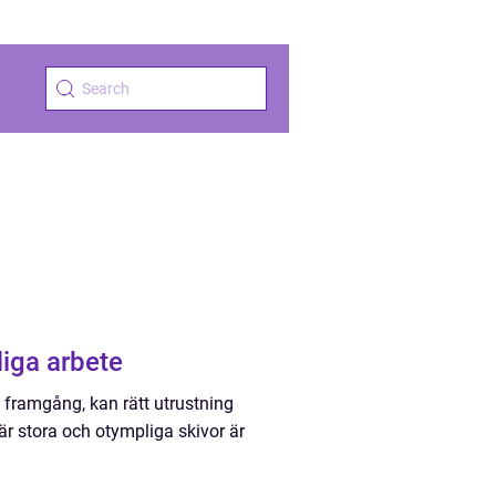
liga arbete
ll framgång, kan rätt utrustning
är stora och otympliga skivor är