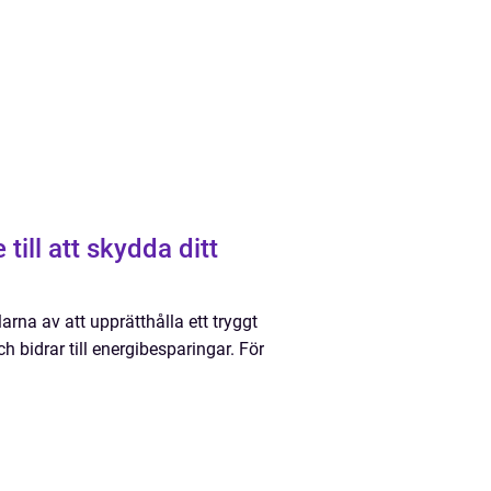
ill att skydda ditt
larna av att upprätthålla ett tryggt
h bidrar till energibesparingar. För