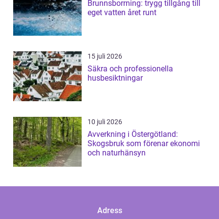
Brunnsborrning: trygg tillgång till
eget vatten året runt
15 juli 2026
Säkra och professionella
husbesiktningar
10 juli 2026
Avverkning i Östergötland:
Skogsbruk som förenar ekonomi
och naturhänsyn
Adress