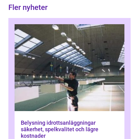
Fler nyheter
Belysning idrottsanläggningar
säkerhet, spelkvalitet och lägre
kostnader