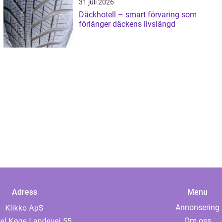
31 juli 2026
Däckhotell – smart förvaring som
förlänger däckens livslängd
Adress
Menu
Annonsering
Om oss