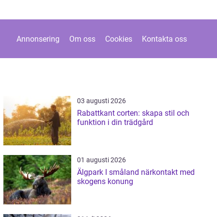
Annonsering
Om oss
Cookies
Kontakta oss
03 augusti 2026
Rabattkant corten: skapa stil och
funktion i din trädgård
01 augusti 2026
Älgpark I småland närkontakt med
skogens konung