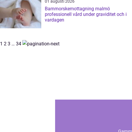
01 augusti 2026
Barnmorskemottagning malmö
professionell vård under graviditet och i
vardagen
1
2
3
…
34