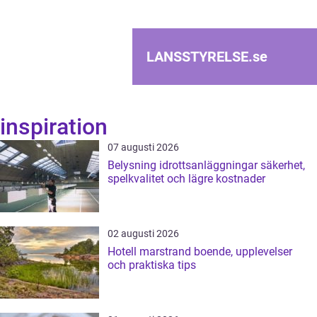
LANSSTYRELSE.
se
inspiration
07 augusti 2026
Belysning idrottsanläggningar säkerhet,
spelkvalitet och lägre kostnader
02 augusti 2026
Hotell marstrand boende, upplevelser
och praktiska tips