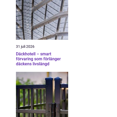
31 juli 2026
Däckhotell – smart
förvaring som förlänger
däckens livslängd