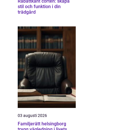
Rabattkant corten: skapa
stil och funktion i din
trädgård
03 augusti 2026
Familjerätt helsingborg
trygg vägledning i livets