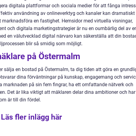
a digitala plattformar och sociala medier för att fånga intress
Effektiv användning av onlineverktyg och kanaler kan dramatiskt
tt marknadsföra en fastighet. Hemsidor med virtuella visningar,
ent och digitala marketingstrategier är nu en oumbärlig del av e
d en välutvecklad digital närvaro kan säkerställa att din bosta
äljprocessen blir så smidig som möjligt.
smäklare på Östermalm
ler sälja en bostad på Östermalm, ta dig tiden att göra en grundli
tsvarar dina förväntningar på kunskap, engagemang och servic
a marknaden på sin fem fingrar, ha ett omfattande nätverk och
en. Det är lika viktigt att mäklaren delar dina ambitioner och har
 är till din fördel.
Läs fler inlägg här