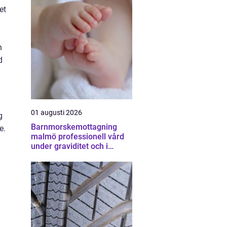
et
n
d
01 augusti 2026
g
Barnmorskemottagning
e.
malmö professionell vård
under graviditet och i
vardagen