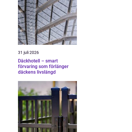
31 juli 2026
Däckhotell – smart
förvaring som förlänger
däckens livslängd