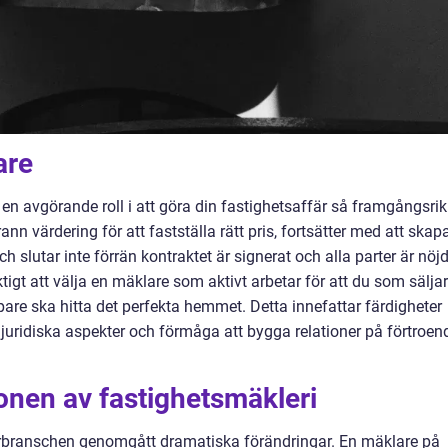
are
en avgörande roll i att göra din fastighetsaffär så framgångsrik
n värdering för att fastställa rätt pris, fortsätter med att skap
 slutar inte förrän kontraktet är signerat och alla parter är nöj
igt att välja en mäklare som aktivt arbetar för att du som sälja
are ska hitta det perfekta hemmet. Detta innefattar färdigheter
uridiska aspekter och förmåga att bygga relationer på förtroen
onen av fastighetsmäkleri
larbranschen genomgått dramatiska förändringar. En mäklare på