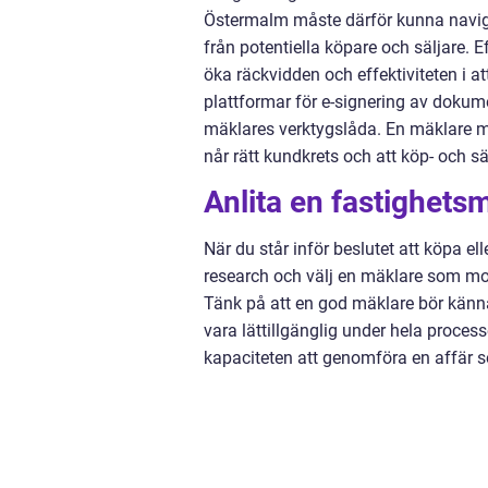
Östermalm måste därför kunna naviger
från potentiella köpare och säljare. 
öka räckvidden och effektiviteten i a
plattformar för e-signering av dokum
mäklares verktygslåda. En mäklare me
når rätt kundkrets och att köp- och s
Anlita en fastighet
När du står inför beslutet att köpa el
research och välj en mäklare som mo
Tänk på att en god mäklare bör känn
vara lättillgänglig under hela process
kapaciteten att genomföra en affär som