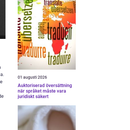
a
da.
01 augusti 2026
re
Auktoriserad översättning
när språket måste vara
de
juridiskt säkert