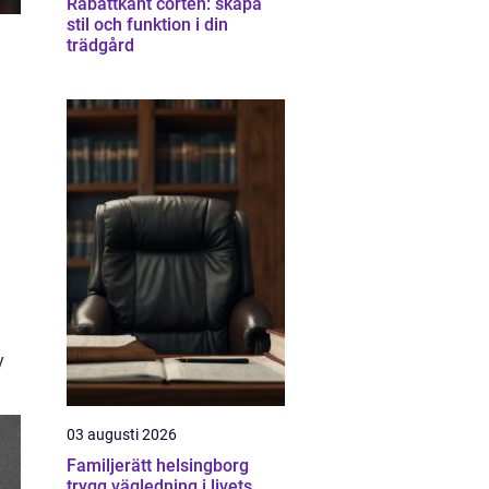
Rabattkant corten: skapa
stil och funktion i din
trädgård
y
03 augusti 2026
Familjerätt helsingborg
trygg vägledning i livets