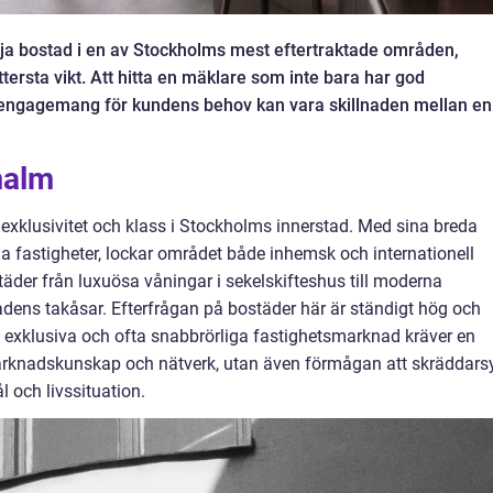
älja bostad i en av Stockholms mest eftertraktade områden,
tersta vikt. Att hitta en mäklare som inte bara har god
 engagemang för kundens behov kan vara skillnaden mellan en
malm
xklusivitet och klass i Stockholms innerstad. Med sina breda
ga fastigheter, lockar området både inhemsk och internationell
täder från luxuösa våningar i sekelskifteshus till moderna
dens takåsar. Efterfrågan på bostäder här är ständigt hög och
 exklusiva och ofta snabbrörliga fastighetsmarknad kräver en
arknadskunskap och nätverk, utan även förmågan att skräddars
 och livssituation.