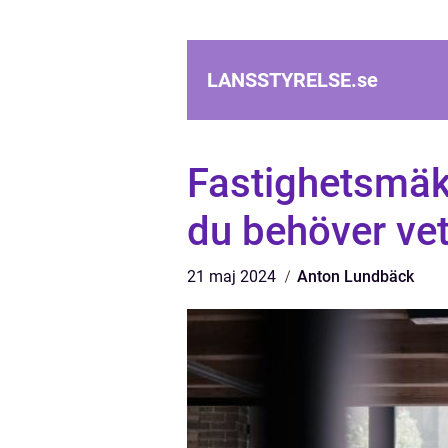
LANSSTYRELSE.
se
Fastighetsmäk
du behöver ve
21 maj 2024
Anton Lundbäck