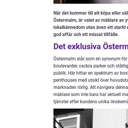
När det kommer till att köpa eller s
Östermalm, är valet av mäklare av yt
lokalkännedom utan även ett starkt
god affär och ett missat tillfälle.
Det exklusiva Öster
Östermalm står som en synonym för e
boulevarder, vackra parker och ståtli
publik. Här hittar en spektrum av bos
penthouses med utsikt över huvudsta
marknaden rörlig. Att navigera denna
mäklare som inte bara har aktuell m
tjänster efter kundens unika önskemål