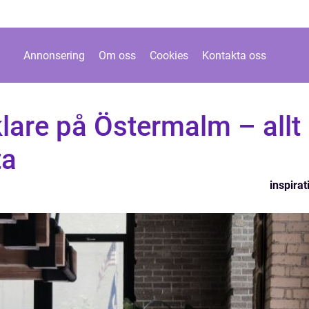
Annonsering
Om oss
Cookies
Kontakta oss
lare på Östermalm – allt
ta
inspirat