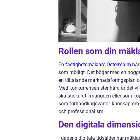
Rollen som din mäkl
En
fastighetsmäklare Östermalm
har 
som möjligt. Det börjar med en noggran
en tilltalande marknadsföringsplan och
Med konkurrensen stenhård är det vikt
ska sticka ut i mängden eller som köp
som förhandlingsvanor, kunskap om j
och professionalism.
Den digitala dimensi
I dagens digitala tidsålder har mäk