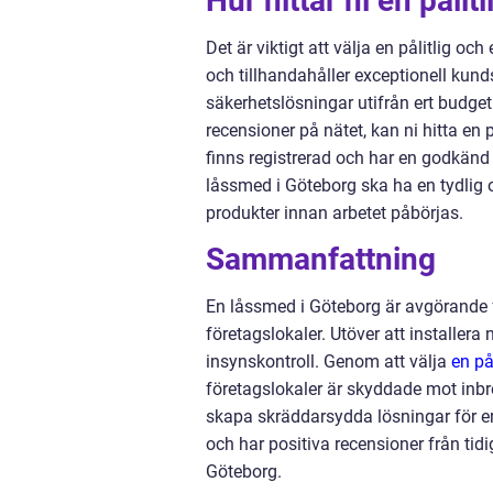
Hur hittar ni en påli
Det är viktigt att välja en pålitlig 
och tillhandahåller exceptionell ku
säkerhetslösningar utifrån ert budget
recensioner på nätet, kan ni hitta en
finns registrerad och har en godkänd
låssmed i Göteborg ska ha en tydlig 
produkter innan arbetet påbörjas.
Sammanfattning
En låssmed i Göteborg är avgörande fö
företagslokaler. Utöver att installera
insynskontroll. Genom att välja
en på
företagslokaler är skyddade mot inbr
skapa skräddarsydda lösningar för e
och har positiva recensioner från tid
Göteborg.