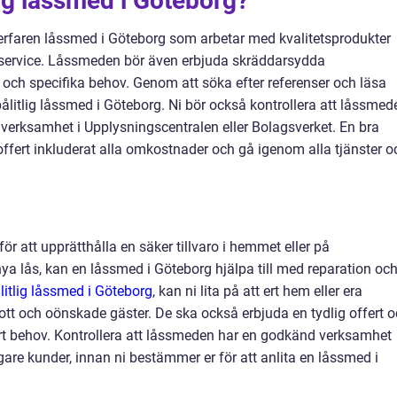
tlig låssmed i Göteborg?
och erfaren låssmed i Göteborg som arbetar med kvalitetsprodukter
ndservice. Låssmeden bör även erbjuda skräddarsydda
 och specifika behov. Genom att söka efter referenser och läsa
 pålitlig låssmed i Göteborg. Ni bör också kontrollera att låssmed
 verksamhet i Upplysningscentralen eller Bolagsverket. En bra
offert inkluderat alla omkostnader och gå igenom alla tjänster o
r att upprätthålla en säker tillvaro i hemmet eller på
 nya lås, kan en låssmed i Göteborg hjälpa till med reparation oc
litlig låssmed i Göteborg
, kan ni lita på att ert hem eller era
ott och oönskade gäster. De ska också erbjuda en tydlig offert 
rt behov. Kontrollera att låssmeden har en godkänd verksamhet
igare kunder, innan ni bestämmer er för att anlita en låssmed i