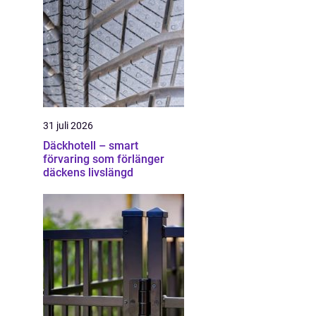
31 juli 2026
Däckhotell – smart
förvaring som förlänger
däckens livslängd