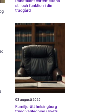
Rabattkant corten: skapa
stil och funktion i din
trädgård
hög
med
s
03 augusti 2026
Familjerätt helsingborg
trygg vägledning i livets