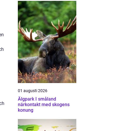
en
ch
h
01 augusti 2026
Älgpark I småland
och
närkontakt med skogens
konung