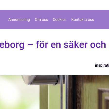
Annonsering
Om oss
Cookies
Kontakta oss
eborg – för en säker och
inspirat