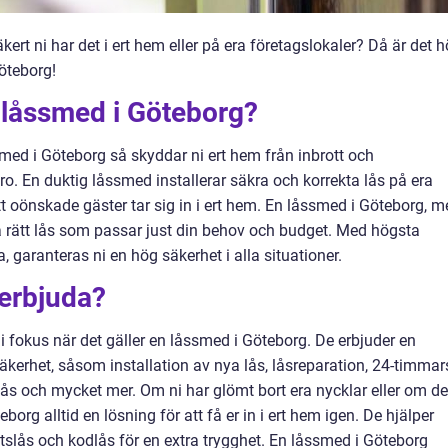
ert ni har det i ert hem eller på era företagslokaler? Då är det 
öteborg!
 låssmed i Göteborg?
ssmed i Göteborg så skyddar ni ert hem från inbrott och
aro. En duktig låssmed installerar säkra och korrekta lås på era
att oönskade gäster tar sig in i ert hem. En låssmed i Göteborg, 
 rätt lås som passar just din behov och budget. Med högsta
, garanteras ni en hög säkerhet i alla situationer.
erbjuda?
 i fokus när det gäller en låssmed i Göteborg. De erbjuder en
kerhet, såsom installation av nya lås, låsreparation, 24-timmar
lås och mycket mer. Om ni har glömt bort era nycklar eller om de
eborg alltid en lösning för att få er in i ert hem igen. De hjälper
etslås och kodlås för en extra trygghet. En låssmed i Göteborg