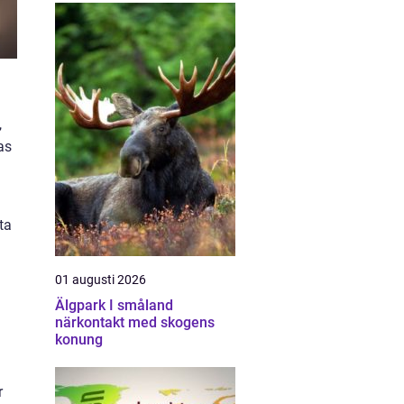
,
as
u
ta
01 augusti 2026
Älgpark I småland
närkontakt med skogens
konung
r