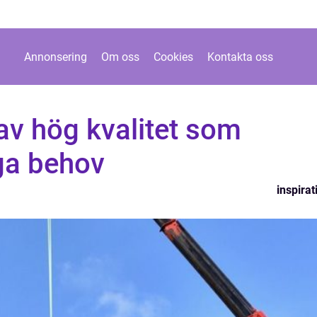
Annonsering
Om oss
Cookies
Kontakta oss
v hög kvalitet som
ga behov
inspirat