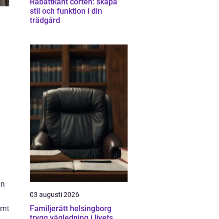
Rabattkant corten: skapa
stil och funktion i din
trädgård
an
03 augusti 2026
amt
Familjerätt helsingborg
trygg vägledning i livets