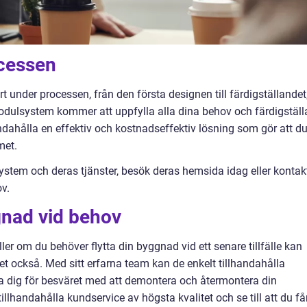
ocessen
under processen, från den första designen till färdigställandet
modulsystem kommer att uppfylla alla dina behov och färdigställ
lhandahålla en effektiv och kostnadseffektiv lösning som gör att d
met.
tem och deras tjänster, besök deras hemsida idag eller kontak
ov.
gnad vid behov
er om du behöver flytta din byggnad vid ett senare tillfälle kan
 också. Med sitt erfarna team kan de enkelt tillhandahålla
roa dig för besväret med att demontera och återmontera din
llhandahålla kundservice av högsta kvalitet och se till att du få