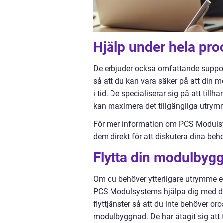
Hjälp under hela pr
De erbjuder också omfattande support 
så att du kan vara säker på att din 
i tid. De specialiserar sig på att til
kan maximera det tillgängliga utrym
För mer information om PCS Modulsys
dem direkt för att diskutera dina beh
Flytta din modulbyg
Om du behöver ytterligare utrymme ell
PCS Modulsystems hjälpa dig med det
flyttjänster så att du inte behöver o
modulbyggnad. De har åtagit sig att ti