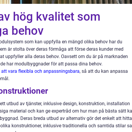
v hög kvalitet som
ga behov
t modulsystem som kan uppfylla en mängd olika behov har du
stem är stolta över deras förmåga att förse deras kunder med
at uppfyller alla deras behov. Oavsett om du är på marknaden
de de har modulbyggnader för att passa dina behov.
att vara flexibla och anpassningsbara
, så att du kan anpassa
emål.
onstruktioner
 utbud av tjänster, inklusive design, konstruktion, installation
ssiga material och kan ge expertråd om hur man på bästa sätt k
ggnad. Deras breda utbud av alternativ gör det enkelt att hitta
lika konstruktioner, inklusive traditionella och samtida stilar s