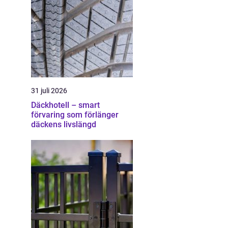
31 juli 2026
Däckhotell – smart
förvaring som förlänger
däckens livslängd