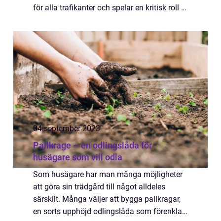
för alla trafikanter och spelar en kritisk roll i
att styra och kontrollera trafi...
04 september 2023
Pallkrage – en odlingslåda för
husägare som vill odla
Som husägare har man många möjligheter
att göra sin trädgård till något alldeles
särskilt. Många väljer att bygga pallkragar,
en sorts upphöjd odlingslåda som förenklar