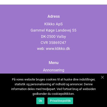
Adress
web:
www.klikko.dk
Menu
Annonsering
Om oss
På vores website bruges cookies til at huske dine indstillinger,
Cookies
statistik og personalisering af indhold og annoncer. Denne
information deles med tredjepart. Ved fortsat brug af websiden
Kontakta oss
godkender du cookiepolitikken.
Sitemap
Ok
Privatlivspolitik