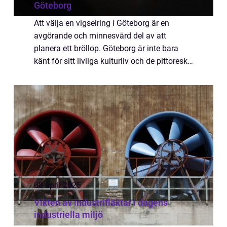
Göteborg
Att välja en vigselring i Göteborg är en
avgörande och minnesvärd del av att
planera ett bröllop. Göteborg är inte bara
känt för sitt livliga kulturliv och de pittoreska
vyerna vid havet, utan ocks&ar...
08 april 2025
Vikten av industrifläktar i dagens
industriella miljö