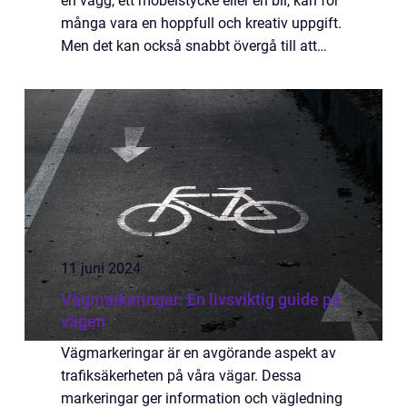
en vägg, ett möbelstycke eller en bil, kan för
många vara en hoppfull och kreativ uppgift.
Men det kan också snabbt övergå till att
kännas tidskrävande ...
11 juni 2024
Vägmarkeringar: En livsviktig guide på
vägen
Vägmarkeringar är en avgörande aspekt av
trafiksäkerheten på våra vägar. Dessa
markeringar ger information och vägledning