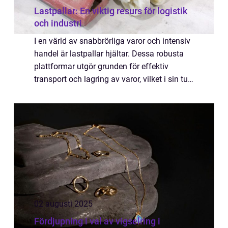
Lastpallar: En viktig resurs för logistik
och industri
I en värld av snabbrörliga varor och intensiv
handel är lastpallar hjältar. Dessa robusta
plattformar utgör grunden för effektiv
transport och lagring av varor, vilket i sin tur
driver global handel och industriella syst...
02 augusti 2025
Fördjupning i val av vigselring i