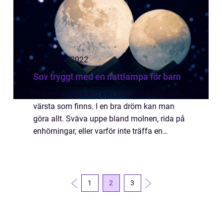
21 januari 2022
Sov tryggt med en nattlampa för barn
Drömmarnas värld kan vara det bästa och
värsta som finns. I en bra dröm kan man
göra allt. Sväva uppe bland molnen, rida på
enhörningar, eller varför inte träffa en
dinosaurie. Det är det som är det fina med
drömmar. De låter oss göra det vi inte kan...
1
2
3