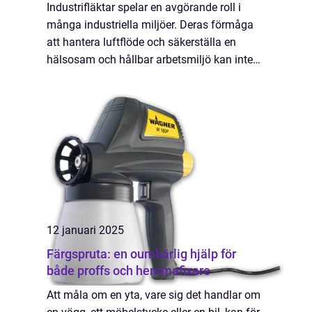
Industrifläktar spelar en avgörande roll i
många industriella miljöer. Deras förmåga
att hantera luftflöde och säkerställa en
hälsosam och hållbar arbetsmiljö kan inte
underskattas. Genom...
12 januari 2025
Färgspruta: en oumbärlig hjälp för
både proffs och hemmafixare
Att måla om en yta, vare sig det handlar om