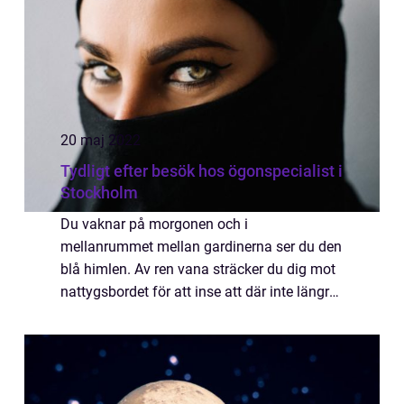
20 maj 2022
Tydligt efter besök hos ögonspecialist i
Stockholm
Du vaknar på morgonen och i
mellanrummet mellan gardinerna ser du den
blå himlen. Av ren vana sträcker du dig mot
nattygsbordet för att inse att där inte längre
ligger några glasögon. När du reser dig och
går mot badrummet ser du världen så tydligt
a...