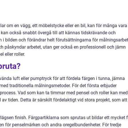
lar om en vägg, ett möbelstycke eller en bil, kan för många vara
t kan också snabbt övergå till att kännas tidskrävande och
n i bilden och förändrar helt förutsättningarna för målningsarbet
och påskyndar arbetet, utan ger också en professionell och jämn
 eller roller.
pruta?
nda luft eller pumptryck för att fördela färgen i tunna, jämna
t med traditionella målningsmetoder. För det första erbjuder
process. Vad som kan ta timmar med pensel och roller kan med
av tiden. Detta är särskilt fördelaktigt vid stora projekt, som att
lägsen finish. Färgpartiklarna som sprutas ut bildar ett mycket f
sken för penselmärken och andra oregelbundenheter. För tredje