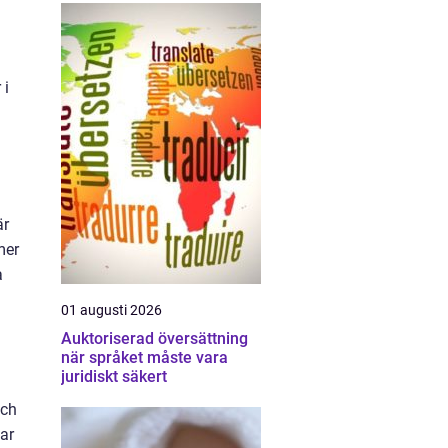
 i
är
mer
a
01 augusti 2026
Auktoriserad översättning
när språket måste vara
juridiskt säkert
och
ar