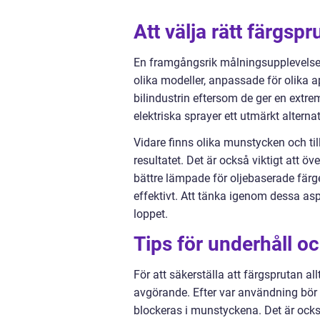
Att välja rätt färgspr
En framgångsrik målningsupplevelse b
olika modeller, anpassade för olika ap
bilindustrin eftersom de ger en extr
elektriska sprayer ett utmärkt alterna
Vidare finns olika munstycken och t
resultatet. Det är också viktigt att ö
bättre lämpade för oljebaserade färg
effektivt. Att tänka igenom dessa as
loppet.
Tips för underhåll o
För att säkerställa att färgsprutan a
avgörande. Efter var användning bör s
blockeras i munstyckena. Det är ock