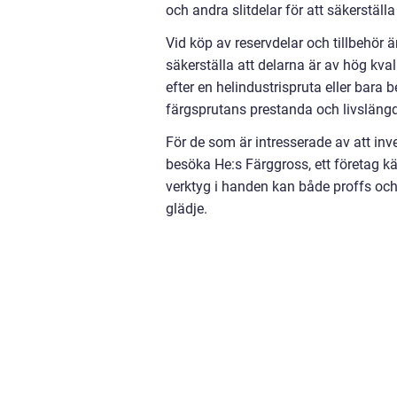
och andra slitdelar för att säkerställa
Vid köp av reservdelar och tillbehör är d
säkerställa att delarna är av hög kval
efter en helindustrispruta eller bara 
färgsprutans prestanda och livslängd
För de som är intresserade av att inv
besöka He:s Färggross, ett företag kä
verktyg i handen kan både proffs och
glädje.