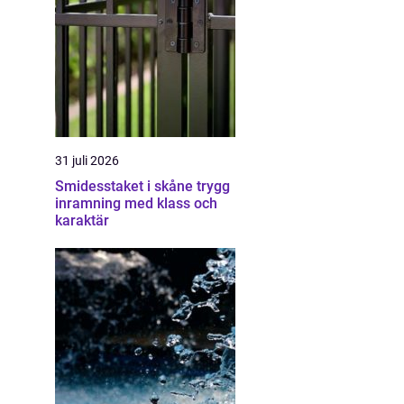
31 juli 2026
Smidesstaket i skåne trygg
inramning med klass och
karaktär