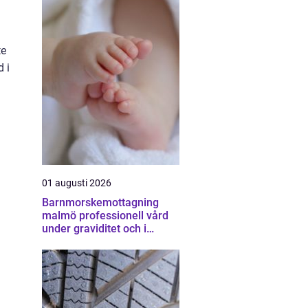
te
d i
01 augusti 2026
Barnmorskemottagning
malmö professionell vård
under graviditet och i
vardagen