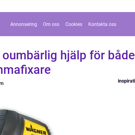
Annonsering
Om oss
Cookies
Kontakta oss
 oumbärlig hjälp för både
mmafixare
inspirat
lm