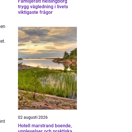
Familjerätt helsingborg
trygg vägledning i livets
viktigaste frågor
 en
et.
02 augusti 2026
int
Hotell marstrand boende,
upplevelser och praktiska