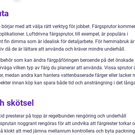
uta
örjar med att välja rätt verktyg för jobbet. Färgsprutor kommer
plikationer. Luftdrivna färgsprutor, till exempel, är populära i
emt fin dimma som är idealisk för detaljarbete. För hemmabruk är
tiv då de är lättare att använda och kräver mindre underhåll.
illbehör som kan ändra färgpåföringen beroende på det önskade
verväga vilken typ av färg du planerar att använda. Vissa sprutor 
er, medan andra kan hantera vattenbaserade färger eller lacker 
pekter innan köp kan spara både tid och ansträngning i det lång
ch skötsel
lltid presterar på topp är regelbunden rengöring och underhåll
prutan noggrant rengöras för att undvika att färgrester torkar 
så klokt att med jämna mellanrum kontrollera och byta packning