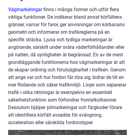
Vägmarkeringar
finns i många former och utför flera
viktiga funktioner. De indikerar bland annat körfältens
gränser, varnar för faror, ger anvisningar om körbanans
geometri och informerar om trafikreglerna på en
specifik sträcka. Ljusa och tydliga markeringar är
avgörande, särskilt under svåra väderförhållanden eller
på natten, då synligheten är begränsad. En av de mest
grundläggande funktionerna hos vägmarkeringar är att
de skapar ordning och förutsägbarhet i trafiken. Genom
att ange var och hur fordon får röra sig, bidrar de till en
mer flödande och säker trafikmiljö. Linjer som separerar
trafik i olika riktningar är exempelvis en essentiell
säkerhetsfunktion som förhindrar frontalkollisioner.
Dessutom hjälper pilmarkeringar och färgkoder förare
att identifiera körfält avsedda för svängning,
acceleration eller särskilda fordonstyper.