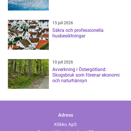
15 juli 2026
Säkra och professionella
husbesiktningar
10 juli 2026
Avverkning i Östergötland:
Skogsbruk som förenar ekonomi
och naturhänsyn
Adress