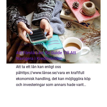
03 oktober 2024
Att Förstå Lån: En Guide Till Att
Navigera i Kreditvärlden
Att ta ett lån kan enligt oss
påhttps://www.lånse.se/vara en kraftfull
ekonomisk handling, det kan möjliggöra köp
och investeringar som annars hade varit
otillgängliga. Från köp av bostad till bil, ell...