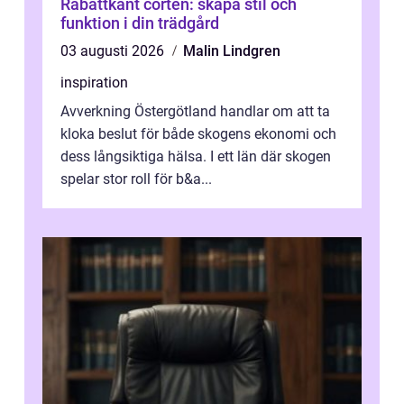
Rabattkant corten: skapa stil och
funktion i din trädgård
03 augusti 2026
Malin Lindgren
inspiration
Avverkning Östergötland handlar om att ta
kloka beslut för både skogens ekonomi och
dess långsiktiga hälsa. I ett län där skogen
spelar stor roll för b&a...