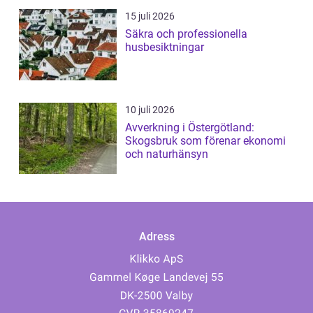
15 juli 2026
Säkra och professionella
husbesiktningar
10 juli 2026
Avverkning i Östergötland:
Skogsbruk som förenar ekonomi
och naturhänsyn
Adress