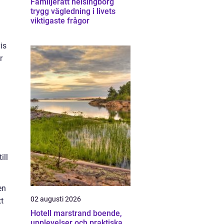
Familjerätt helsingborg
trygg vägledning i livets
viktigaste frågor
is
r
ill
en
02 augusti 2026
t
Hotell marstrand boende,
upplevelser och praktiska