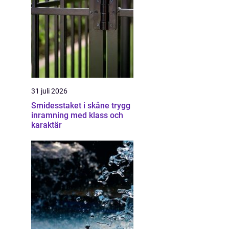
31 juli 2026
Smidesstaket i skåne trygg
inramning med klass och
karaktär