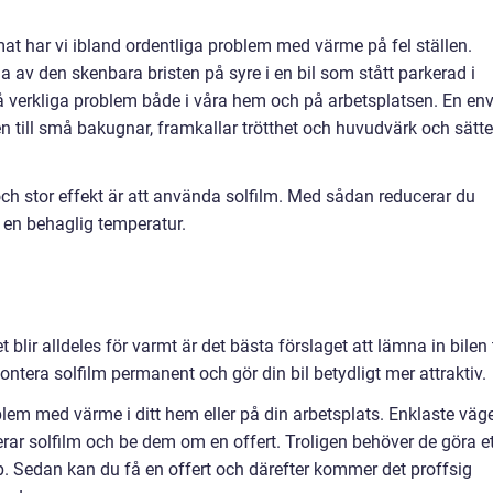
 klimat har vi ibland ordentliga problem med värme på fel ställen.
a av den skenbara bristen på syre i en bil som stått parkerad i
verkliga problem både i våra hem och på arbetsplatsen. En env
n till små bakugnar, framkallar trötthet och huvudvärk och sätte
h stor effekt är att använda solfilm. Med sådan reducerar du
r en behaglig temperatur.
lir alldeles för varmt är det bästa förslaget att lämna in bilen t
montera solfilm permanent och gör din bil betydligt mer attraktiv.
em med värme i ditt hem eller på din arbetsplats. Enklaste väg
rar solfilm och be dem om en offert. Troligen behöver de göra et
lp. Sedan kan du få en offert och därefter kommer det proffsig