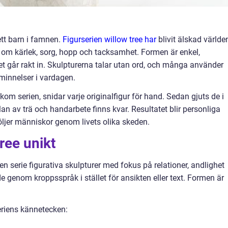
ett barn i famnen.
Figurserien willow tree har
blivit älskad världe
ta om kärlek, sorg, hopp och tacksamhet. Formen är enkel,
 går rakt in. Skulpturerna talar utan ord, och många använder
minnelser i vardagen.
m serien, snidar varje originalfigur för hand. Sedan gjuts de i
an av trä och handarbete finns kvar. Resultatet blir personliga
ljer människor genom livets olika skeden.
ree unikt
 en serie figurativa skulpturer med fokus på relationer, andlighet
de genom kroppsspråk i stället för ansikten eller text. Formen är
eriens kännetecken: