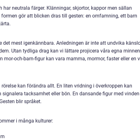
h har neutrala färger. Klänningar, skjortor, kappor men sällan
 formen gör att blicken dras till gesten: en omfamning, ett barn
ärta.
 det mest igenkännbara. Anledningen är inte att undvika känslo
em. Utan tydliga drag kan vi lättare projicera våra egna minnen
 En mor-och-barn-figur kan vara mamma, mormor, faster eller en 
 rörelse kan förändra allt. En liten vridning i överkroppen kan
n signalera tacksamhet eller bön. En dansande figur med vinden 
 Gesten blir språket.
kommer i många kulturer:
arn