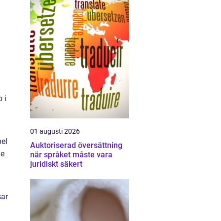
 i
01 augusti 2026
bel
Auktoriserad översättning
de
när språket måste vara
juridiskt säkert
sar