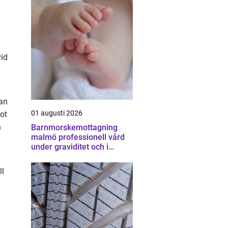
vid
kan
01 augusti 2026
ot
n
Barnmorskemottagning
malmö professionell vård
under graviditet och i
vardagen
ll