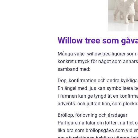
Willow tree som gåva
Många väljer willow tree-figurer som g
konkret uttryck för något som annars 
samband med:
Dop, konfirmation och andra kyrkliga
En ängel med ljus kan symbolisera bö
i famnen kan ge tyngd åt en konfirm
advents- och jultradition, som plockas
Bröllop, förlovning och årsdagar
Parfigurerna talar om löften, närhet o
lika bra som bröllopsgåva som vid e