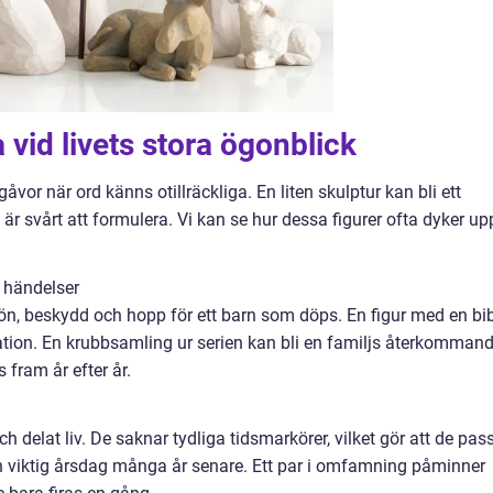
 vid livets stora ögonblick
åvor när ord känns otillräckliga. En liten skulptur kan bli ett
är svårt att formulera. Vi kan se hur dessa figurer ofta dyker upp
 händelser
n, beskydd och hopp för ett barn som döps. En figur med en bi
ation. En krubbsamling ur serien kan bli en familjs återkomman
 fram år efter år.
ch delat liv. De saknar tydliga tidsmarkörer, vilket gör att de pas
n viktig årsdag många år senare. Ett par i omfamning påminner