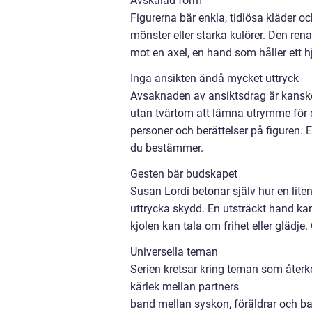
Avskalad form
Figurerna bär enkla, tidlösa kläder oc
mönster eller starka kulörer. Den rena
mot en axel, en hand som håller ett hj
Inga ansikten ändå mycket uttryck
Avsaknaden av ansiktsdrag är kanske
utan tvärtom att lämna utrymme för d
personer och berättelser på figuren.
du bestämmer.
Gesten bär budskapet
Susan Lordi betonar själv hur en liten
uttrycka skydd. En utsträckt hand ka
kjolen kan tala om frihet eller glädje.
Universella teman
Serien kretsar kring teman som åter
kärlek mellan partners
band mellan syskon, föräldrar och b