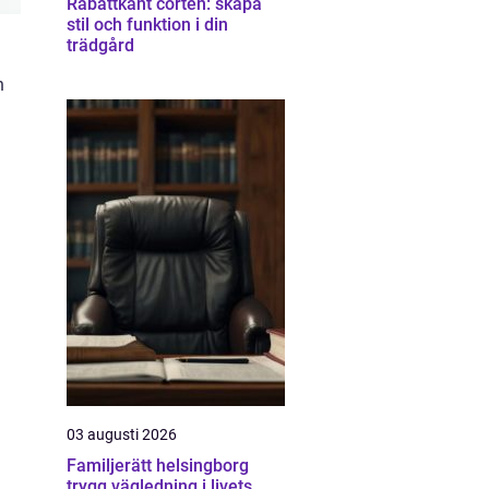
Rabattkant corten: skapa
stil och funktion i din
trädgård
n
03 augusti 2026
Familjerätt helsingborg
trygg vägledning i livets