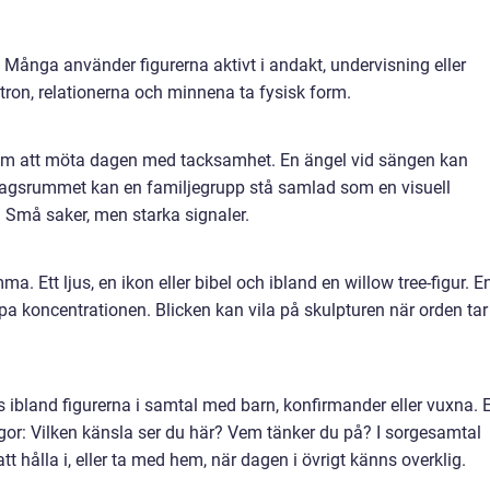
. Många använder figurerna aktivt i andakt, undervisning eller
a tron, relationerna och minnena ta fysisk form.
 om att möta dagen med tacksamhet. En ängel vid sängen kan
dagsrummet kan en familjegrupp stå samlad som en visuell
Små saker, men starka signaler.
 Ett ljus, en ikon eller bibel och ibland en willow tree-figur. E
lpa koncentrationen. Blicken kan vila på skulpturen när orden tar
ibland figurerna i samtal med barn, konfirmander eller vuxna. 
ågor: Vilken känsla ser du här? Vem tänker du på? I sorgesamtal
tt hålla i, eller ta med hem, när dagen i övrigt känns overklig.