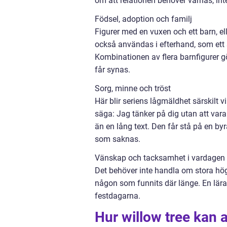
om att relationen behöver värnas, int
Födsel, adoption och familj
Figurer med en vuxen och ett barn, elle
också användas i efterhand, som ett 
Kombinationen av flera barnfigurer gö
får synas.
Sorg, minne och tröst
Här blir seriens lågmäldhet särskilt vik
säga: Jag tänker på dig utan att var
än en lång text. Den får stå på en byr
som saknas.
Vänskap och tacksamhet i vardagen
Det behöver inte handla om stora högt
någon som funnits där länge. En lära
festdagarna.
Hur willow tree kan 