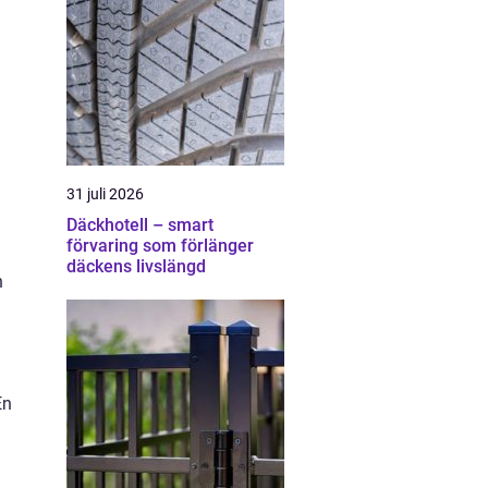
31 juli 2026
Däckhotell – smart
förvaring som förlänger
däckens livslängd
n
En