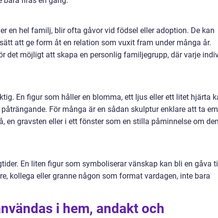
e bara firas en gång.
r en hel familj, blir ofta gåvor vid födsel eller adoption. De kan
sätt att ge form åt en relation som vuxit fram under många år.
r det möjligt att skapa en personlig familjegrupp, där varje indi
tig. En figur som håller en blomma, ett ljus eller ett litet hjärta 
a påträngande. För många är en sådan skulptur enklare att ta em
å, en gravsten eller i ett fönster som en stilla påminnelse om de
ider. En liten figur som symboliserar vänskap kan bli en gåva ti
re, kollega eller granne någon som format vardagen, inte bara
användas i hem, andakt och