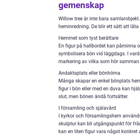
gemenskap
Willow tree är inte bara samlarobjekt
heminredning. De blir ett sätt att låt
Hemmet som tyst berättare
En figur på hallbordet kan påminna
symbolisera bön vid läggdags. I var
markering av vilka som hör samman. 
Andaktsplats eller bönhörna
Många skapar en enkel bönplats hemma.
figur i bön eller med en duva kan hjä
slut, men bönen ändå fortsätter.
I församling och själavård
I kyrkor och församlingshem används 
skulptur kan bli utgångspunkt för fr
kan en liten figur vara något konkret a