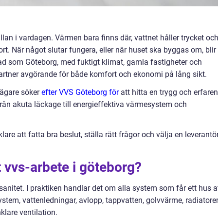
an i vardagen. Värmen bara finns där, vattnet håller trycket oc
t. När något slutar fungera, eller när huset ska byggas om, blir
stad som Göteborg, med fuktigt klimat, gamla fastigheter och
artner avgörande för både komfort och ekonomi på lång sikt.
sägare söker
efter VVS Göteborg för
att hitta en trygg och erfaren
ån akuta läckage till energieffektiva värmesystem och
are att fatta bra beslut, ställa rätt frågor och välja en leverantö
 vvs-arbete i göteborg?
anitet. I praktiken handlar det om alla system som får ett hus a
tem, vattenledningar, avlopp, tappvatten, golvvärme, radiatorer
lare ventilation.