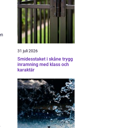
en
31 juli 2026
Smidesstaket i skåne trygg
inramning med klass och
karaktär
: