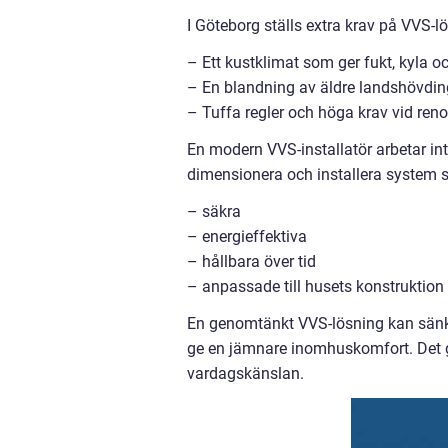
I Göteborg ställs extra krav på VVS-l
– Ett kustklimat som ger fukt, kyla
– En blandning av äldre landshövding
– Tuffa regler och höga krav vid re
En modern VVS-installatör arbetar inte
dimensionera och installera system 
– säkra
– energieffektiva
– hållbara över tid
– anpassade till husets konstruktion
En genomtänkt VVS-lösning kan sänka
ge en jämnare inomhuskomfort. Det gö
vardagskänslan.