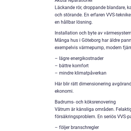
Akuta reparationer
Läckande rör, droppande blandare, ka
och störande. En erfaren VVS-tekniker
en hållbar lösning.
Installation och byte av värmesyste
Många hus i Göteborg har äldre panno
exempelvis värmepump, modern fjärr
– lägre energikostnader
– bättre komfort
– mindre klimatpåverkan
Här blir rätt dimensionering avgörande
ekonomi.
Badrums- och köksrenovering
Våtrum är känsliga områden. Felaktig
försäkringsproblem. En seriös VVS-pa
– följer branschregler