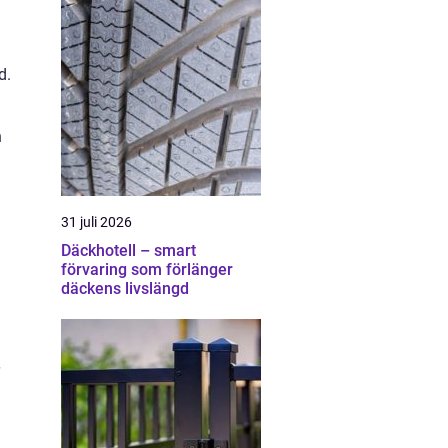
d.
h
31 juli 2026
Däckhotell – smart
förvaring som förlänger
däckens livslängd