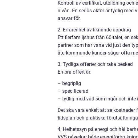
Kontroll av certifikat, utbildning och
nivån. En seriös aktör är tydlig med 
ansvar för.
2. Erfarenhet av liknande uppdrag
Ett flerfamiljshus från 60-talet, en se
partner som har vana vid just den ty
återkommande kunder säger ofta mer 
3. Tydliga offerter och raka besked
En bra offert är:
– begriplig
– specificerad
– tydlig med vad som ingår och inte 
Det ska vara enkelt att se kostnader f
tidsplan och praktiska förutsättninga
4. Helhetssyn på energi och hållbarh
VVS påverkar både energiförbrukning 