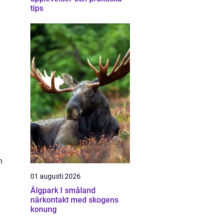
tips
h
01 augusti 2026
Älgpark I småland
närkontakt med skogens
konung