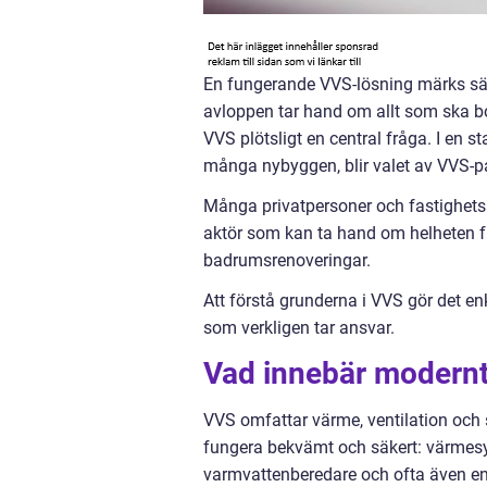
En fungerande VVS-lösning märks säll
avloppen tar hand om allt som ska bor
VVS plötsligt en central fråga. I en 
många nybyggen, blir valet av VVS-p
Många privatpersoner och fastighet
aktör som kan ta hand om helheten fr
badrumsrenoveringar.
Att förstå grunderna i VVS gör det enkl
som verkligen tar ansvar.
Vad innebär modernt
VVS omfattar värme, ventilation och s
fungera bekvämt och säkert: värmesys
varmvattenberedare och ofta även enk