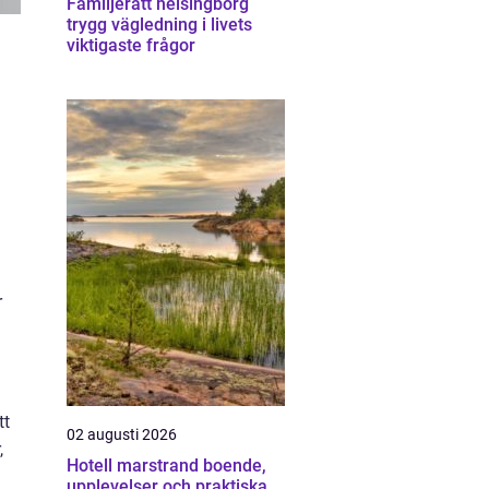
Familjerätt helsingborg
trygg vägledning i livets
viktigaste frågor
h
r
tt
02 augusti 2026
,
Hotell marstrand boende,
upplevelser och praktiska