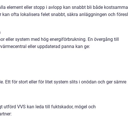
lla element eller stopp i avlopp kan snabbt bli både kostsamma
 kan ofta lokalisera felet snabbt, säkra anläggningen och föres
m
r eller system med hög energiförbrukning. En övergång till
värmecentral eller uppdaterad panna kan ge:
. Ett för stort eller för litet system slits i onödan och ger sämre
t utförd VVS kan leda till fuktskador, mögel och
rtner: