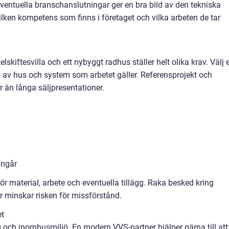
 eventuella branschanslutningar ger en bra bild av den tekniska
vilken kompetens som finns i företaget och vilka arbeten de tar
kelskiftesvilla och ett nybyggt radhus ställer helt olika krav. Välj 
p av hus och system som arbetet gäller. Referensprojekt och
än långa säljpresentationer.
ingår
ör material, arbete och eventuella tillägg. Raka besked kring
r minskar risken för missförstånd.
et
och inomhusmiljö. En modern VVS-partner hjälper gärna till att