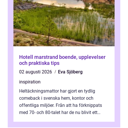
Hotell marstrand boende, upplevelser
och praktiska tips
02 augusti 2026
Eva Sjöberg
inspiration
Heltäckningsmattor har gjort en tydlig
comeback i svenska hem, kontor och
offentliga miljöer. Från att ha förknippats
med 70- och 80-talet har de nu blivit ett
modernt, praktiskt och stilrent val. I S...