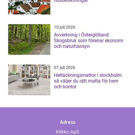
husbesiktningar
10 juli 2026
Avverkning i Östergötland:
Skogsbruk som förenar ekonomi
och naturhänsyn
07 juli 2026
Heltäckningsmattor i stockholm
så väljer du rätt matta för hem
och kontor
Adress