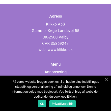
Adress
web:
www.klikko.dk
Menu
Annonsering
Om oss
På vores website bruges cookies til at huske dine indstillinger,
Cookies
statistik og personalisering af indhold og annoncer. Denne
information deles med tredjepart. Ved fortsat brug af websiden
Kontakta oss
godkender du cookiepolitikken.
Sitemap
Ok
Privatlivspolitik