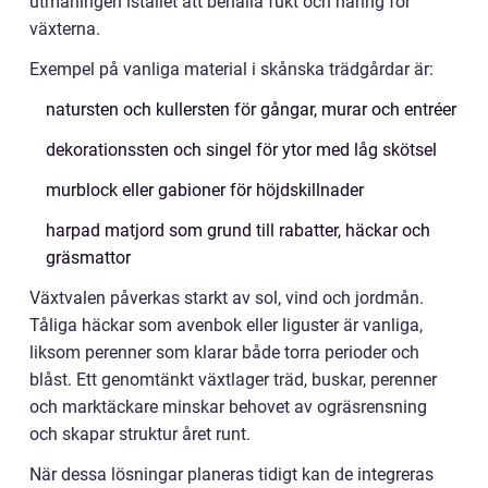
utmaningen istället att behålla fukt och näring för
växterna.
Exempel på vanliga material i skånska trädgårdar är:
natursten och kullersten för gångar, murar och entréer
dekorationssten och singel för ytor med låg skötsel
murblock eller gabioner för höjdskillnader
harpad matjord som grund till rabatter, häckar och
gräsmattor
Växtvalen påverkas starkt av sol, vind och jordmån.
Tåliga häckar som avenbok eller liguster är vanliga,
liksom perenner som klarar både torra perioder och
blåst. Ett genomtänkt växtlager träd, buskar, perenner
och marktäckare minskar behovet av ogräsrensning
och skapar struktur året runt.
När dessa lösningar planeras tidigt kan de integreras