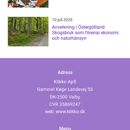
10 juli 2026
Avverkning i Östergötland:
Skogsbruk som förenar ekonomi
och naturhänsyn
Adress
web:
www.klikko.dk
Menu