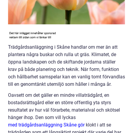
Trädgårdsanläggning i Skåne handlar om mer än att
plantera några buskar och rulla ut gräs. Klimatet, de
öppna landskapen och de skiftande jordarna ställer
krav på både planering och teknik. När form, funktion
och hållbarhet samspelar kan en vanlig tomt förvandlas
till en genomtänkt utemiljö som håller i många år.
Oavsett om det gäller en mindre villaträdgård, en
bostadsrättsgård eller en större offentlig yta styrs
resultatet av hur väl förarbete, materialval och skötsel
hänger ihop. Den som vill lyckas
med trädgårdsanläggning Skåne gör
klokt i att se
trädgården som ett långsiktigt projekt där varje del har