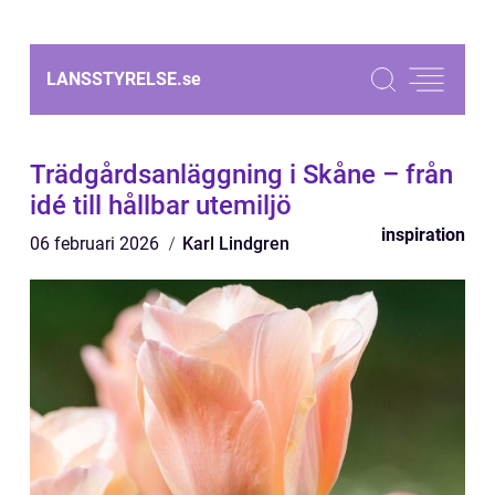
LANSSTYRELSE.
se
Trädgårdsanläggning i Skåne – från
idé till hållbar utemiljö
inspiration
06 februari 2026
Karl Lindgren