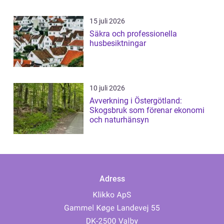
15 juli 2026
Säkra och professionella
husbesiktningar
10 juli 2026
Avverkning i Östergötland:
Skogsbruk som förenar ekonomi
och naturhänsyn
Adress