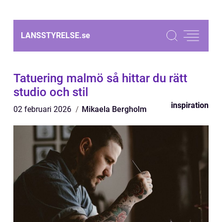
LANSSTYRELSE.
se
Tatuering malmö så hittar du rätt
studio och stil
inspiration
02 februari 2026
Mikaela Bergholm