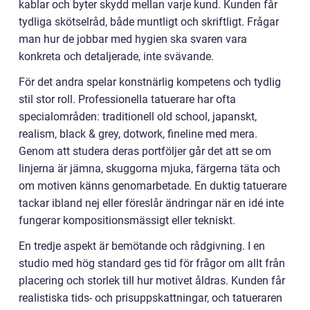
kablar och byter skydd mellan varje kund. Kunden får
tydliga skötselråd, både muntligt och skriftligt. Frågar
man hur de jobbar med hygien ska svaren vara
konkreta och detaljerade, inte svävande.
För det andra spelar konstnärlig kompetens och tydlig
stil stor roll. Professionella tatuerare har ofta
specialområden: traditionell old school, japanskt,
realism, black & grey, dotwork, fineline med mera.
Genom att studera deras portföljer går det att se om
linjerna är jämna, skuggorna mjuka, färgerna täta och
om motiven känns genomarbetade. En duktig tatuerare
tackar ibland nej eller föreslår ändringar när en idé inte
fungerar kompositionsmässigt eller tekniskt.
En tredje aspekt är bemötande och rådgivning. I en
studio med hög standard ges tid för frågor om allt från
placering och storlek till hur motivet åldras. Kunden får
realistiska tids- och prisuppskattningar, och tatueraren