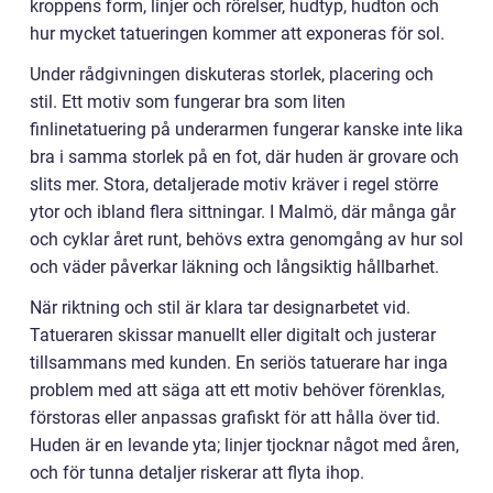
kroppens form, linjer och rörelser, hudtyp, hudton och
hur mycket tatueringen kommer att exponeras för sol.
Under rådgivningen diskuteras storlek, placering och
stil. Ett motiv som fungerar bra som liten
finlinetatuering på underarmen fungerar kanske inte lika
bra i samma storlek på en fot, där huden är grovare och
slits mer. Stora, detaljerade motiv kräver i regel större
ytor och ibland flera sittningar. I Malmö, där många går
och cyklar året runt, behövs extra genomgång av hur sol
och väder påverkar läkning och långsiktig hållbarhet.
När riktning och stil är klara tar designarbetet vid.
Tatueraren skissar manuellt eller digitalt och justerar
tillsammans med kunden. En seriös tatuerare har inga
problem med att säga att ett motiv behöver förenklas,
förstoras eller anpassas grafiskt för att hålla över tid.
Huden är en levande yta; linjer tjocknar något med åren,
och för tunna detaljer riskerar att flyta ihop.