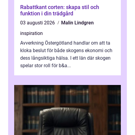
Rabattkant corten: skapa stil och
funktion i din trädgård
03 augusti 2026
Malin Lindgren
inspiration
Avverkning Östergötland handlar om att ta
kloka beslut för både skogens ekonomi och
dess långsiktiga hälsa. I ett län där skogen
spelar stor roll för b&a...