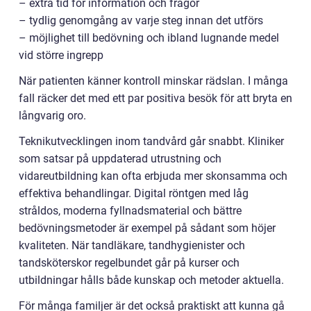
– extra tid för information och frågor
– tydlig genomgång av varje steg innan det utförs
– möjlighet till bedövning och ibland lugnande medel
vid större ingrepp
När patienten känner kontroll minskar rädslan. I många
fall räcker det med ett par positiva besök för att bryta en
långvarig oro.
Teknikutvecklingen inom tandvård går snabbt. Kliniker
som satsar på uppdaterad utrustning och
vidareutbildning kan ofta erbjuda mer skonsamma och
effektiva behandlingar. Digital röntgen med låg
stråldos, moderna fyllnadsmaterial och bättre
bedövningsmetoder är exempel på sådant som höjer
kvaliteten. När tandläkare, tandhygienister och
tandsköterskor regelbundet går på kurser och
utbildningar hålls både kunskap och metoder aktuella.
För många familjer är det också praktiskt att kunna gå