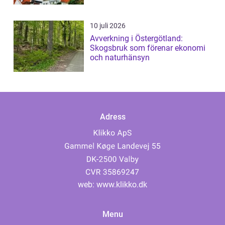
10 juli 2026
Avverkning i Östergötland:
Skogsbruk som förenar ekonomi
och naturhänsyn
Adress
web:
www.klikko.dk
Menu