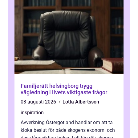
Familjerätt helsingborg trygg
vägledning i livets viktigaste frågor
03 augusti 2026
Lotta Albertsson
inspiration
Avverkning Östergötland handlar om att ta
kloka beslut för både skogens ekonomi och
dess långsiktiga hälsa. I ett län där skogen