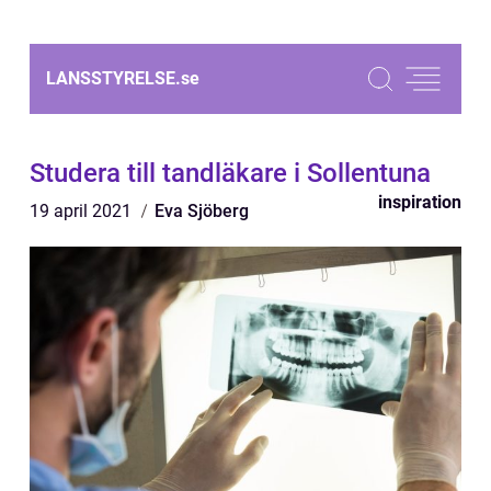
LANSSTYRELSE.
se
Studera till tandläkare i Sollentuna
inspiration
19 april 2021
Eva Sjöberg