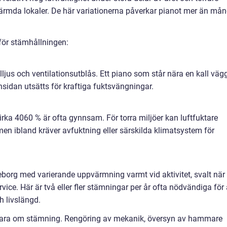
pvärmda lokaler. De här variationerna påverkar pianot mer än må
 för stämhållningen:
lljus och ventilationsutblås. Ett piano som står nära en kall väg
nsidan utsätts för kraftiga fuktsvängningar.
cirka 4060 % är ofta gynnsam. För torra miljöer kan luftfuktare
n ibland kräver avfuktning eller särskilda klimatsystem för
eborg med varierande uppvärmning varmt vid aktivitet, svalt när
ice. Här är två eller fler stämningar per år ofta nödvändiga för 
h livslängd.
 bara om stämning. Rengöring av mekanik, översyn av hammare