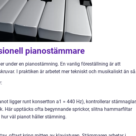
ssionell pianostämmare
 under en pianostämning. En vanlig föreställning är att
kruvar. I praktiken är arbetet mer tekniskt och musikaliskt än så
:
t ligger runt konsertton a1 = 440 Hz), kontrollerar stämnaglar
. Här upptäcks ofta begynnande sprickor, slitna hammarfiltar
hur väl pianot håller stämning.
av, oftast kring mitten av klaviaturen. Stämmaren arbetar i