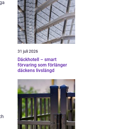
nga
31 juli 2026
Däckhotell – smart
förvaring som förlänger
däckens livslängd
ch