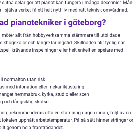
 slitna delar gör att pianot kan fungera i många decennier. Må
 själva verket få ett helt nytt liv med rätt teknisk omvårdnad.
dad pianotekniker i göteborg?
 möter allt från hobbyverksamma stämmare till utbildade
högskolor och längre lärlingstid. Skillnaden blir tydlig när
tspel, krävande inspelningar eller helt enkelt en spelare med
ll normalton utan risk
s med intonation eller mekanikjustering
anget hemmabruk, kyrka, studio eller scen
g och långsiktig skötsel
eborg rekommenderas ofta en stämning dagen innan, följt av en
lokalen uppnått arbetstemperatur. På så sätt hinner strängar o
tabilt genom hela framträdandet.