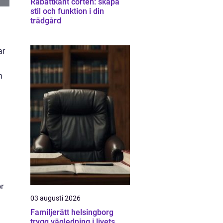
Rabattkant corten: skapa
stil och funktion i din
trädgård
ar
n
r
03 augusti 2026
Familjerätt helsingborg
trygg vägledning i livets