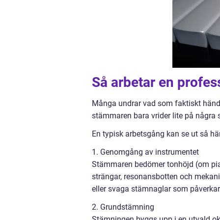
Så arbetar en profe
Många undrar vad som faktiskt händer
stämmaren bara vrider lite på några s
En typisk arbetsgång kan se ut så här
1. Genomgång av instrumentet
Stämmaren bedömer tonhöjd (om piano
strängar, resonansbotten och mekanik
eller svaga stämnaglar som påverkar 
2. Grundstämning
Stämningen byggs upp i en utvald okt