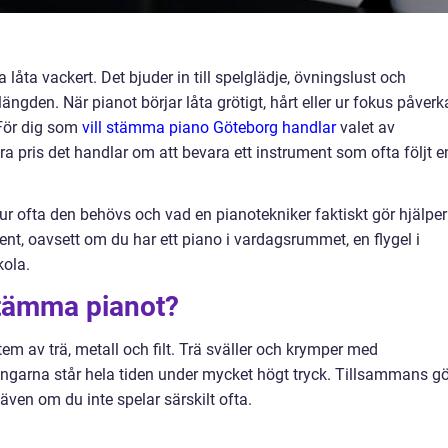
 låta vackert. Det bjuder in till spelglädje, övningslust och
ängden. När pianot börjar låta grötigt, hårt eller ur fokus påverk
 För dig som
vill stämma piano Göteborg handlar
valet av
pris det handlar om att bevara ett instrument som ofta följt e
ur ofta den behövs och vad en pianotekniker faktiskt gör hjälper
ment, oavsett om du har ett piano i vardagsrummet, en flygel i
kola.
stämma pianot?
tem av trä, metall och filt. Trä sväller och krymper med
rängarna står hela tiden under mycket högt tryck. Tillsammans gö
 även om du inte spelar särskilt ofta.