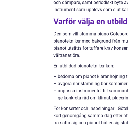
och dämpare, samt periodiskt byte av
instrument som upplevs som slut kan i
Varför välja en utbil
Den som vill stämma piano Göteborg
pianotekniker med bakgrund från musik
pianot utsätts för tuffare krav konser
vältränat öra.
En utbildad pianotekniker kan:
– bedöma om pianot klarar höjning ti
– avgöra när stämning bör kombinera
– anpassa instrumentet till sammanh
– ge konkreta råd om klimat, placerin
För konserter och inspelningar i Göt
kort genomgång samma dag efter att 
trä sätta sig och pianot håller sig s