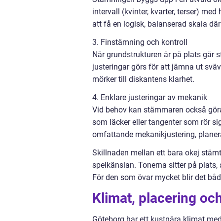
intervall (kvinter, kvarter, terser) me
att få en logisk, balanserad skala där 
3. Finstämning och kontroll
När grundstrukturen är på plats går 
justeringar görs för att jämna ut sv
mörker till diskantens klarhet.
4. Enklare justeringar av mekanik
Vid behov kan stämmaren också göra m
som läcker eller tangenter som rör si
omfattande mekanikjustering, planer
Skillnaden mellan ett bara okej stäm
spelkänslan. Tonerna sitter på plats
För den som övar mycket blir det både
Klimat, placering oc
Göteborg har ett kustnära klimat med r