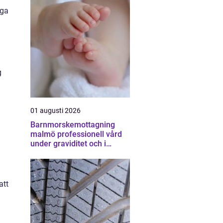
nga
g
01 augusti 2026
Barnmorskemottagning
malmö professionell vård
under graviditet och i
vardagen
att