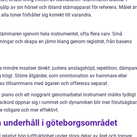
d hjälp av sin hörsel och ibland stämapparat för referens. Målet är
alla toner förhåller sig korrekt till varandra.
stämmaren igenom hela instrumentet, ofta flera varv. Små
ävningar och skapa en jämn klang genom registret, från basens
indre insatser direkt: justera anslagshöjd, repetition, dämpar
g trögt. Större åtgärder, som omintonation av hammare eller
as tillsammans med ägaren och offereras separat.
t piano och ett noggrant genomarbetat instrument märks tydligt 
, ackord öppnar sig i rummet och dynamiken blir mer förutsägbar
 roligare och mer effektivt.
h underhåll i göteborgsområdet
elativt hög luftfuktighet under stora delar av året och torrare