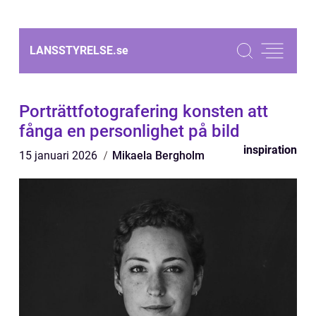
LANSSTYRELSE.
se
Porträttfotografering konsten att
fånga en personlighet på bild
inspiration
15 januari 2026
Mikaela Bergholm