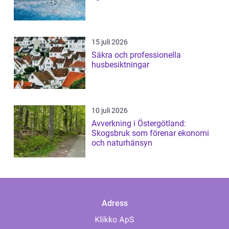
15 juli 2026
Säkra och professionella
husbesiktningar
10 juli 2026
Avverkning i Östergötland:
Skogsbruk som förenar ekonomi
och naturhänsyn
Adress