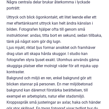
Några centrala delar brukar återkomma i lyckade
porträtt:
Uttryck och blick ögonkontakt, ett litet leende eller ett
mer eftertänksamt uttryck kan helt ändra känslan i
bilden. Fotografen hjälper ofta till genom små
instruktioner: andas, titta bort en sekund, sedan tillbaka,
tänk på något som gör dig lugn.
Ljus mjukt, riktat ljus formar ansiktet och framhäver
drag utan att skapa hårda skuggor. I studio kan
fotografen styra ljuset exakt. Utomhus används gärna
skuggiga platser eller molnigt väder för att mjuka upp
kontraster.
Bakgrund och miljö en ren, enkel bakgrund gör att
blicken stannar på personen. En mer miljöbetonad
bakgrund kan däremot förstärka berättelsen, till
exempel en arbetsplats, natur eller stadsmiljö.
Kroppsspråk små justeringar av axlar, haka och händer
gör stor skillnad. En trygg fotograf visar tydligt hur du