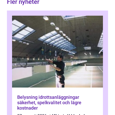
Fler nyheter
Belysning idrottsanläggningar
säkerhet, spelkvalitet och lägre
kostnader