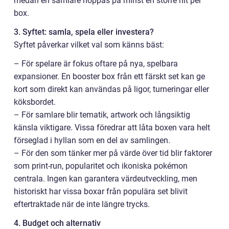
medan en samlare hoppas på minst en större hit per
box.
3. Syftet: samla, spela eller investera?
Syftet påverkar vilket val som känns bäst:
– För spelare är fokus oftare på nya, spelbara
expansioner. En booster box från ett färskt set kan ge
kort som direkt kan användas på ligor, turneringar eller
köksbordet.
– För samlare blir tematik, artwork och långsiktig
känsla viktigare. Vissa föredrar att låta boxen vara helt
förseglad i hyllan som en del av samlingen.
– För den som tänker mer på värde över tid blir faktorer
som print-run, popularitet och ikoniska pokémon
centrala. Ingen kan garantera värdeutveckling, men
historiskt har vissa boxar från populära set blivit
eftertraktade när de inte längre trycks.
4. Budget och alternativ