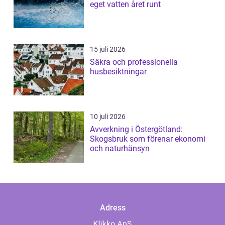
eget vatten året runt
15 juli 2026
Säkra och professionella
husbesiktningar
10 juli 2026
Avverkning i Östergötland:
Skogsbruk som förenar ekonomi
och naturhänsyn
Adress