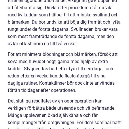
Efter en ögonoperation är det viktigt att ge kroppen tid
att återhämta sig. Direkt efter proceduren får du vila
med kylkuddar som hjälper till att minska svullnad och
blåmärken. Du bör undvika att böja dig framåt och lyfta
tungt under de första dagarna. Svullnaden brukar vara
som mest framträdande de första dagarna, men den
avtar oftast inom en till två veckor.
För att minimera blödningar och blåmärken, försök att
sova med huvudet högt, gärna med hjälp av extra
kuddar. Stygnen tas bort efter fyra till sex dagar, och
redan efter en vecka kan de flesta återgå till sina
dagliga rutiner. Kontaktlinser bör dock inte användas
förrän tio dagar efter operationen.
Det slutliga resultatet av en ögonoperation kan
verkligen förbättra både utseende och välbefinnande.
Många upplever en ökad självkänsla och får
komplimanger från omgivningen. För dem som har haft