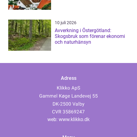
10 juli 2026
Avverkning i Östergötland:
Skogsbruk som förenar ekonomi
och naturhänsyn
Adress
web:
www.klikko.dk