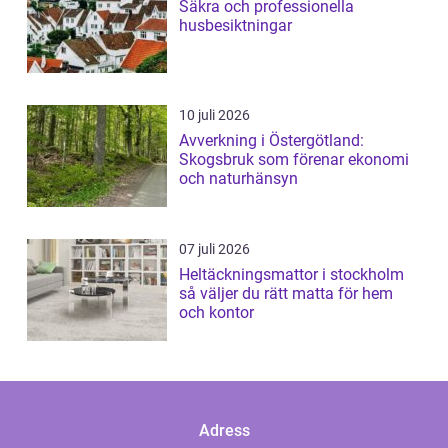
Säkra och professionella
husbesiktningar
10 juli 2026
Avverkning i Östergötland:
Skogsbruk som förenar ekonomi
och naturhänsyn
07 juli 2026
Heltäckningsmattor i stockholm
så väljer du rätt matta för hem
och kontor
Adress