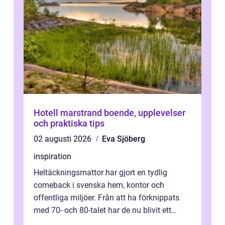
Hotell marstrand boende, upplevelser
och praktiska tips
02 augusti 2026
Eva Sjöberg
inspiration
Heltäckningsmattor har gjort en tydlig
comeback i svenska hem, kontor och
offentliga miljöer. Från att ha förknippats
med 70- och 80-talet har de nu blivit ett
modernt, praktiskt och stilrent val. I S...