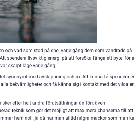
raven och vad som stod på spel varje gång dem som vandrade på
Att spendera livsviktig energi på att försöka fånga ett byte, för a
t var skarpt läge varje gång.
tället synonymt med avslappning och ro. Att kunna få spendera e
s alla bekvämligheter och få känna sig i kontakt med det vilda en
sker efter helt andra förutsättningar än förr, även
inerad teknik som gör det möjligt att maximera chanserna till att
kammar hem noll, ja då har man alltid några mackor som man ka