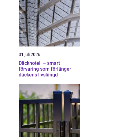
31 juli 2026
Däckhotell – smart
förvaring som förlänger
däckens livslängd