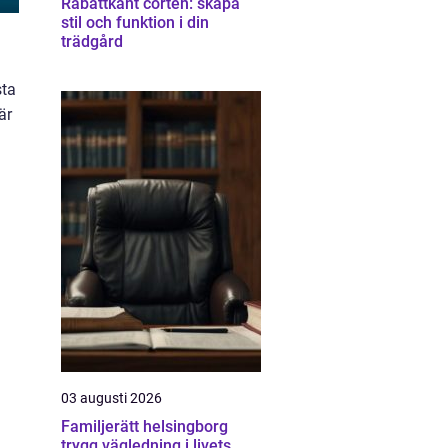
Rabattkant corten: skapa
stil och funktion i din
trädgård
sta
är
.
03 augusti 2026
Familjerätt helsingborg
trygg vägledning i livets