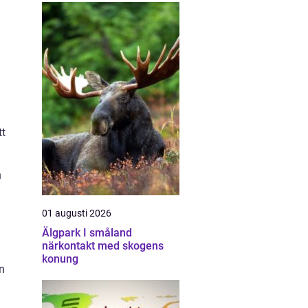
tt
n
01 augusti 2026
Älgpark I småland
närkontakt med skogens
konung
n