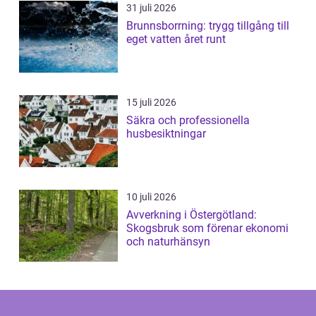
31 juli 2026
Brunnsborrning: trygg tillgång till
eget vatten året runt
15 juli 2026
Säkra och professionella
husbesiktningar
10 juli 2026
Avverkning i Östergötland:
Skogsbruk som förenar ekonomi
och naturhänsyn