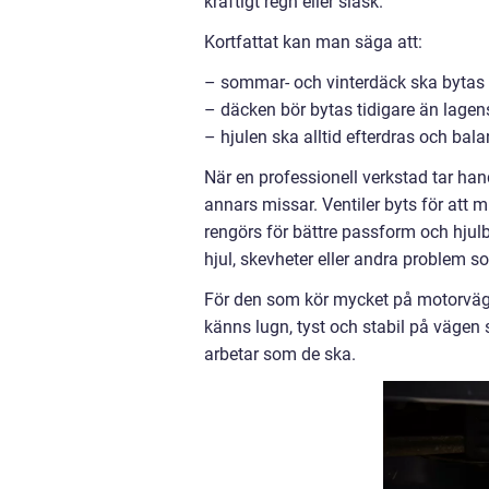
kraftigt regn eller slask.
Kortfattat kan man säga att:
– sommar- och vinterdäck ska bytas i
– däcken bör bytas tidigare än lage
– hjulen ska alltid efterdras och bala
När en professionell verkstad tar h
annars missar. Ventiler byts för att 
rengörs för bättre passform och hjul
hjul, skevheter eller andra problem s
För den som kör mycket på motorväg el
känns lugn, tyst och stabil på vägen 
arbetar som de ska.