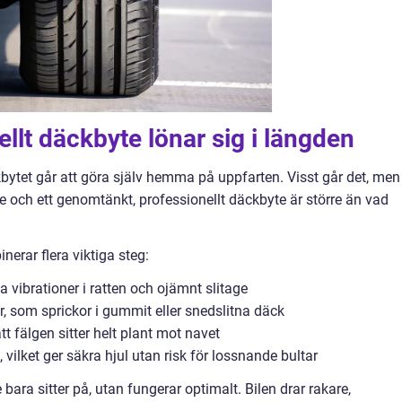
ellt däckbyte lönar sig i längden
ytet går att göra själv hemma på uppfarten. Visst går det, men
te och ett genomtänkt, professionellt däckbyte är större än vad
rar flera viktiga steg:
a vibrationer i ratten och ojämnt slitage
, som sprickor i gummit eller snedslitna däck
t fälgen sitter helt plant mot navet
ilket ger säkra hjul utan risk för lossnande bultar
 bara sitter på, utan fungerar optimalt. Bilen drar rakare,