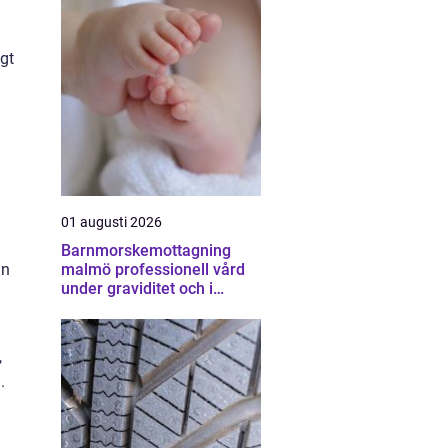
igt
01 augusti 2026
Barnmorskemottagning
malmö professionell vård
an
under graviditet och i
vardagen
,
.