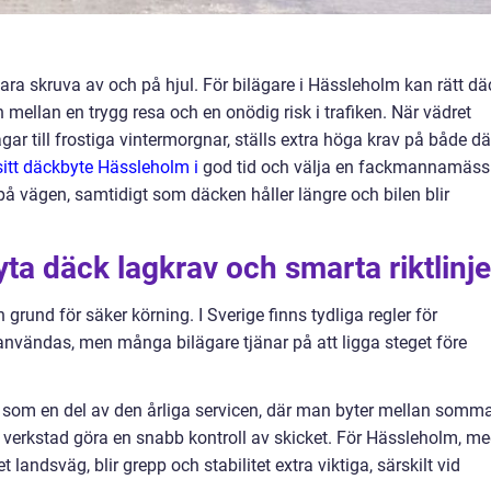
ara skruva av och på hjul. För bilägare i Hässleholm kan rätt dä
 mellan en trygg resa och en onödig risk i trafiken. När vädret
gar till frostiga vintermorgnar, ställs extra höga krav på både d
sitt däckbyte Hässleholm i
god tid och välja en fackmannamäss
på vägen, samtidigt som däcken håller längre och bilen blir
yta däck lagkrav och smarta riktlinje
grund för säker körning. I Sverige finns tydliga regler för
nvändas, men många bilägare tjänar på att ligga steget före
t som en del av den årliga servicen, där man byter mellan somma
n verkstad göra en snabb kontroll av skicket. För Hässleholm, m
andsväg, blir grepp och stabilitet extra viktiga, särskilt vid