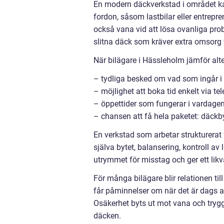
En modern däckverkstad i området kan h
fordon, såsom lastbilar eller entrepr
också vana vid att lösa ovanliga probl
slitna däck som kräver extra omsorg
När bilägare i Hässleholm jämför alter
– tydliga besked om vad som ingår i p
– möjlighet att boka tid enkelt via te
– öppettider som fungerar i vardage
– chansen att få hela paketet: däckb
En verkstad som arbetar strukturerat f
själva bytet, balansering, kontroll a
utrymmet för misstag och ger ett likvä
För många bilägare blir relationen t
får påminnelser om när det är dags at
Osäkerhet byts ut mot vana och trygghe
däcken.