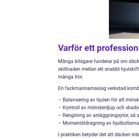
Varför ett profession
Många bilägare funderar på om däckb
skillnaden mellan ett snabbt hjulskif
många tror.
En fackmannamässig verkstad kombine
– Balansering av hjulen för att minsk
– Kontroll av mönsterdjup och skador
– Rengöring av anläggningsytor, så at
– Momentåtdragning av hjulbultarna, v
I praktiken betyder det att däcken inte