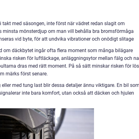
 takt med säsongen, inte först när vädret redan slagit om
ns minsta mönsterdjup om man vill behålla bra bromsförmåga
nseras vid byte, för att undvika vibrationer och onödigt slitage
and om däckbytet ingår ofta flera moment som många bilägare
minska risken för luftläckage, anläggningsytor mellan fälg och n
bultarna dras med rätt moment. På så sätt minskar risken för lö
om märks först senare.
ler med tung last blir dessa detaljer ännu viktigare. En bil so
signalerar inte bara komfort, utan också att däcken och hjulen