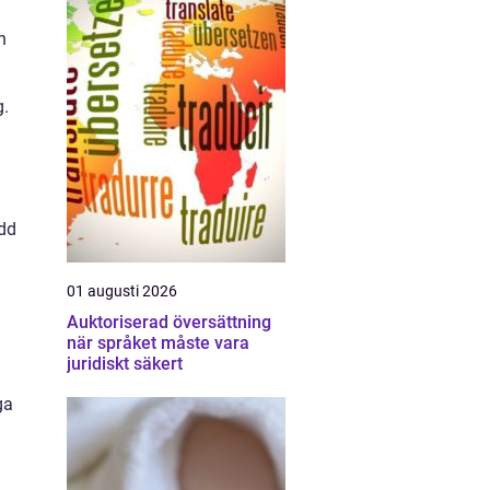
n
g.
ydd
01 augusti 2026
Auktoriserad översättning
när språket måste vara
juridiskt säkert
ga