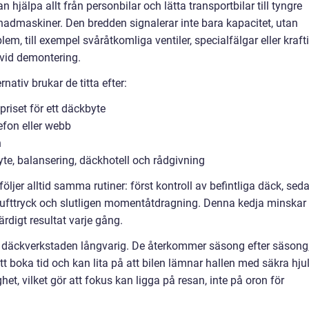
jälpa allt från personbilar och lätta transportbilar till tyngre
enadmaskiner. Den bredden signalerar inte bara kapacitet, utan
em, till exempel svåråtkomliga ventiler, specialfälgar eller kraft
 vid demontering.
nativ brukar de titta efter:
riset för ett däckbyte
lefon eller webb
n
yte, balansering, däckhotell och rådgivning
öljer alltid samma rutiner: först kontroll av befintliga däck, sed
v lufttryck och slutligen momentåtdragning. Denna kedja minskar
rdigt resultat varje gång.
ill däckverkstaden långvarig. De återkommer säsong efter säsong
t boka tid och kan lita på att bilen lämnar hallen med säkra hjul
t, vilket gör att fokus kan ligga på resan, inte på oron för