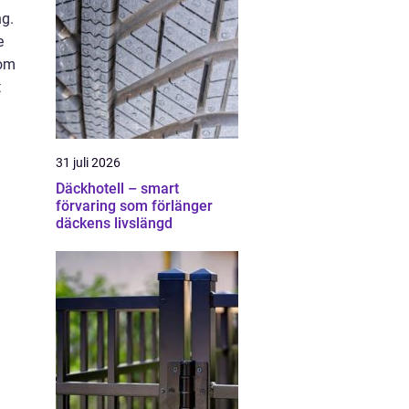
ng.
e
som
t
31 juli 2026
Däckhotell – smart
förvaring som förlänger
däckens livslängd