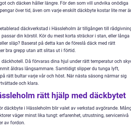
ot och däcken håller längre. För den som vill undvika onödiga
a pengar över tid, även om varje enskilt däckbyte kostar lite mer ä
tablerad däckverkstad i Hässleholm är tillgången till rådgivnin
assar din körstil. Kör du mest korta sträckor i stan, eller långa
ller släp? Baserat på detta kan de föreslå däck med rätt
ra grepp utan att slitas ut i förtid.
äckhotell. Då förvaras dina hjul under rätt temperatur och sk
gummit åldras långsammare. Samtidigt slipper du tunga lyft,
 på rätt bultar varje vår och höst. När nästa säsong närmar sig
tvättade och klara.
hässleholm rätt hjälp med däckbytet
ör däckbyte i Hässleholm blir valet av verkstad avgörande. Mån
aktorer väger minst lika tungt: erfarenhet, utrustning, servicenivå
er av fordon.