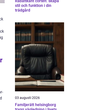
Rabattkant corten: skapa
stil och funktion i din
trädgård
ck
äck
ig
r
r-
ed
03 augusti 2026
Familjerätt helsingborg
trygg vägledning i livets