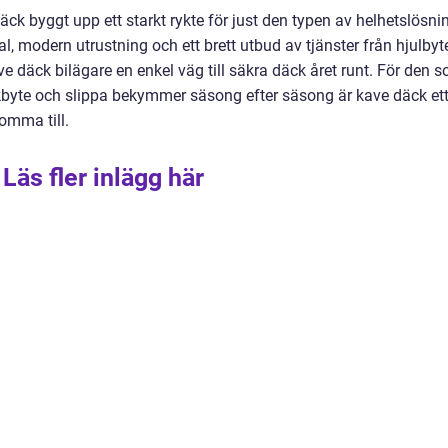
k byggt upp ett starkt rykte för just den typen av helhetslösni
, modern utrustning och ett brett utbud av tjänster från hjulbyt
ve däck bilägare en enkel väg till säkra däck året runt. För den 
äckbyte och slippa bekymmer säsong efter säsong är kave däck et
omma till.
Läs fler inlägg här