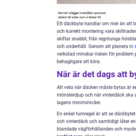
Ett däckbyte handlar om mer än att b
och korrekt montering vara skillnaden
skiftar snabbt, från regntunga höstda
och underhåll. Genom att planera in
verkstad minskar risken för problem 
behagligare att köra.
När är det dags att b
Att veta när däcken måste bytas är en 
mönsterdjup och när vinterdäck ska a
lagens miniminivåer.
En enkel tumregel är att se däckbyte
och vinterdäck och samtidigt låter e
blandade vägförhållanden och mycket l