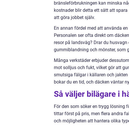
bränsleförbrukningen kan minska någ
kostnader blir detta ett sätt att spar
att göra jobbet själv.
En annan fördel med att använda en e
Personalen ser ofta direkt om däcken p
resor på landsväg? Drar du husvagn e
gummiblandning och mönster, som ger b
Många verkstäder erbjuder dessutom d
mot solljus och fukt, vilket gör att 
smutsiga fälgar i källaren och jakten
bokar du en tid, och däcken väntar ny
Så väljer bilägare i 
För den som söker en trygg lösning f
tittar först på pris, men flera andra f
och möjligheten att hantera olika typ