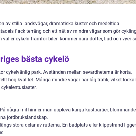
n av stilla landsvägar, dramatiska kuster och medeltida
stadels flack terräng och ett nät av mindre vägar som gör cyklin
väljer cykeln framför bilen kommer nära dofter, ljud och vyer 
eriges bästa cykelö
or cykelvänlig park. Avstånden mellan sevärdheterna är korta,
llt hög kvalitet. Många mindre vägar har låg trafik, vilket lockar
 cykelentusiaster.
 På några mil hinner man uppleva karga kustpartier, blommande
pna jordbrukslandskap.
längs stora delar av rutterna. En badplats eller klippstrand ligger
us.