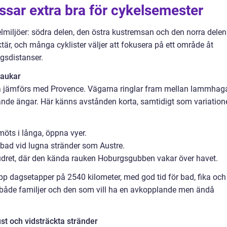
sar extra bra för cykelsemester
kelmiljöer: södra delen, den östra kustremsan och den norra delen
är, och många cyklister väljer att fokusera på ett område åt
agsdistanser.
raukar
a jämförs med Provence. Vägarna ringlar fram mellan lammhaga
de ängar. Här känns avstånden korta, samtidigt som variation
öts i långa, öppna vyer.
bad vid lugna stränder som Austre.
udret, där den kända rauken Hoburgsgubben vakar över havet.
upp dagsetapper på 2540 kilometer, med god tid för bad, fika och
 både familjer och den som vill ha en avkopplande men ändå
st och vidsträckta stränder