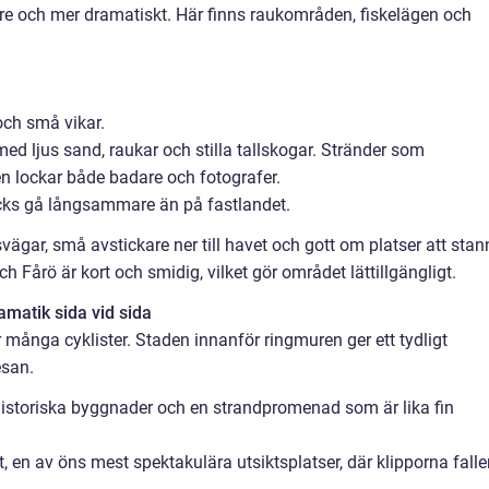
gare och mer dramatiskt. Här finns raukområden, fiskelägen och
.
och små vikar.
d ljus sand, raukar och stilla tallskogar. Stränder som
n lockar både badare och fotografer.
ycks gå långsammare än på fastlandet.
ägar, små avstickare ner till havet och gott om platser att stan
h Fårö är kort och smidig, vilket gör området lättillgängligt.
amatik sida vid sida
 många cyklister. Staden innanför ringmuren ger ett tydligt
esan.
 historiska byggnader och en strandpromenad som är lika fin
, en av öns mest spektakulära utsiktsplatser, där klipporna falle