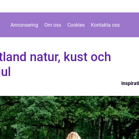
Annonsering
Om oss
Cookies
Kontakta oss
tland natur, kust och
jul
inspirat