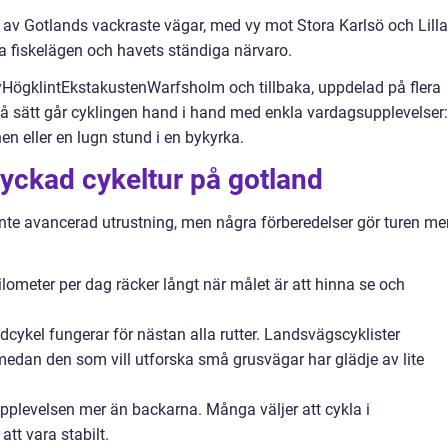
n av Gotlands vackraste vägar, med vy mot Stora Karlsö och Lilla
a fiskelägen och havets ständiga närvaro.
yHögklintEkstakustenWarfsholm och tillbaka, uppdelad på flera
 sätt går cyklingen hand i hand med enkla vardagsupplevelser:
en eller en lugn stund i en bykyrka.
lyckad cykeltur på gotland
nte avancerad utrustning, men några förberedelser gör turen me
lometer per dag räcker långt när målet är att hinna se och
idcykel fungerar för nästan alla rutter. Landsvägscyklister
medan den som vill utforska små grusvägar har glädje av lite
upplevelsen mer än backarna. Många väljer att cykla i
tt vara stabilt.