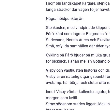
I norr blir landskapet kargare, steni
långa sträckor där vägen följer havet
Några höjdpunkter är:
Stenkusten, med vindpinade klippor 
Fårö, känt som Ingmar Bergmans ö, me
Sudersand, Norsta Auren och Ekevike
Små, rofyllda samhällen där tiden t
Cykling på Fårö bjuder på mjuka grusv
för picknick. Färjan mellan Gotland oc
Visby och västkusten historia och dr
Visby är en naturlig utgångspunkt för
avstamp: här börjar och slutar ofta r
Inne i Visby väntar kullerstensgator,
morgon som kväll.
Strax söder om staden ligger Högklint