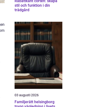
Rabattkant corten: skapa
stil och funktion i din
trädgård
gen
som
03 augusti 2026
Familjerätt helsingborg
trygg vägledning i livets