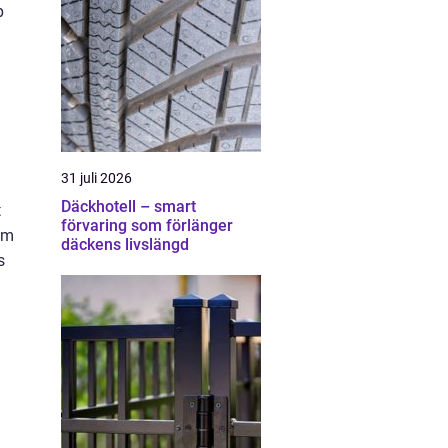
p
31 juli 2026
Däckhotell – smart
t
förvaring som förlänger
om
däckens livslängd
s