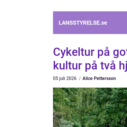
LANSSTYRELSE.
se
Cykeltur på go
kultur på två h
05 juli 2026
Alice Pettersson