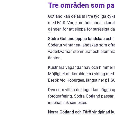
Tre områden som pas
Gotland kan delas in i tre tydliga cy
med Fårö. Varje område har sin karakt
gången för att slippa för stressiga d
Södra Gotland öppna landskap och 
Söderut väntar ett landskap som oft
väderkvarnar, stenmurar och blomman
är stor.
Kustnära vägar där hav och himmel m
Möjlighet att kombinera cykling med 
Besök vid Hoburgen, längst ner på S
Den som vill ta det lugnt kan lägga 
fotografering. Södra Gotland passar
innehållsrik semester.
Norra Gotland och Fårö vindpinad ku