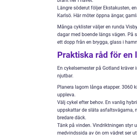
brant ner i havet.
Längre söderut följer Ekstakusten, e
Karlsö. Här möter öppna ängar, gaml
Många cyklister väljer en runda Visb
dagar med boende längs vägen. På så
ett dopp från en brygga, glass i hamn
Praktiska råd för en 
En cykelsemester på Gotland kräver i
njutbar.
Planera lagom långa etapper. 3060 ki
uppleva.
Välj cykel efter behov. En vanlig hybr
uppskattar de släta asfaltsvägarna, 
bredare däck.
Tänk på vinden. Vindriktningen styr 
medvindssida av ön om vädret ser ut a