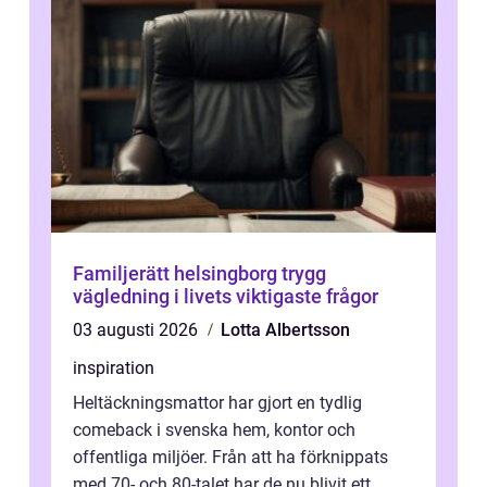
Familjerätt helsingborg trygg
vägledning i livets viktigaste frågor
03 augusti 2026
Lotta Albertsson
inspiration
Heltäckningsmattor har gjort en tydlig
comeback i svenska hem, kontor och
offentliga miljöer. Från att ha förknippats
med 70- och 80-talet har de nu blivit ett