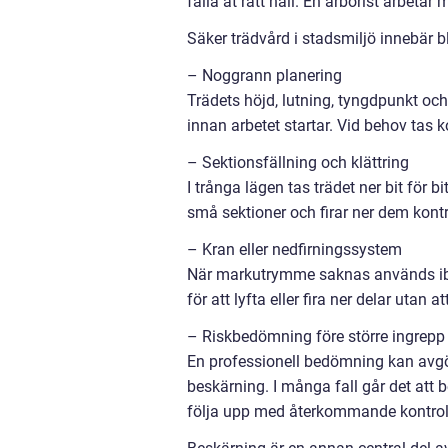
fälla åt rätt håll. En arborist arbetar
Säker trädvård i stadsmiljö innebär 
– Noggrann planering
Trädets höjd, lutning, tyngdpunkt o
innan arbetet startar. Vid behov tas 
– Sektionsfällning och klättring
I trånga lägen tas trädet ner bit för b
små sektioner och firar ner dem kontro
– Kran eller nedfirningssystem
När markutrymme saknas används ibl
för att lyfta eller fira ner delar utan
– Riskbedömning före större ingrepp
En professionell bedömning kan avgör
beskärning. I många fall går det att 
följa upp med återkommande kontroll