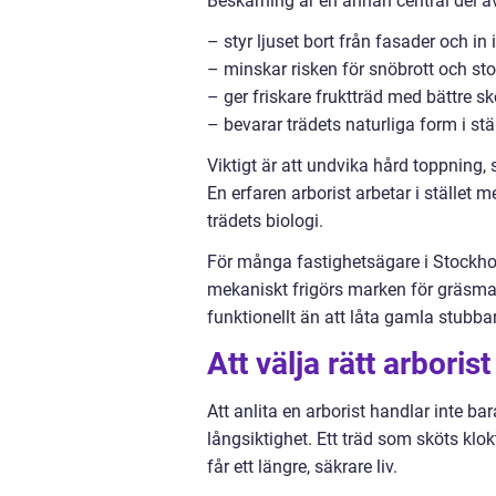
Beskärning är en annan central del av
– styr ljuset bort från fasader och in
– minskar risken för snöbrott och s
– ger friskare fruktträd med bättre s
– bevarar trädets naturliga form i stä
Viktigt är att undvika hård toppning
En erfaren arborist arbetar i stället 
trädets biologi.
För många fastighetsägare i Stockhol
mekaniskt frigörs marken för gräsmatt
funktionellt än att låta gamla stubbar
Att välja rätt arbori
Att anlita en arborist handlar inte ba
långsiktighet. Ett träd som sköts klok
får ett längre, säkrare liv.