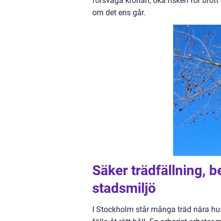
försvaga kronan, öka risken för brott
om det ens går.
Säker trädfällning, 
stadsmiljö
I Stockholm står många träd nära hus,