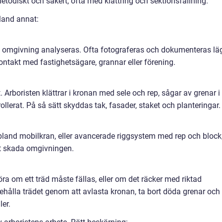
 metodiskt och säkert, ofta med klättring och sektionsfällning.
bland annat:
ch omgivning analyseras. Ofta fotograferas och dokumenteras lä
kontakt med fastighetsägare, grannar eller förening.
it. Arboristen klättrar i kronan med sele och rep, sågar av grenar i
llerat. På så sätt skyddas tak, fasader, staket och planteringar.
and mobilkran, eller avancerade riggsystem med rep och block
 att skada omgivningen.
a om ett träd måste fällas, eller om det räcker med riktad
behålla trädet genom att avlasta kronan, ta bort döda grenar och
er.