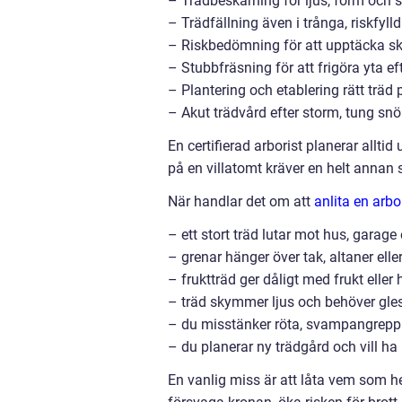
– Trädbeskärning för ljus, form och 
– Trädfällning även i trånga, riskfyll
– Riskbedömning för att upptäcka sk
– Stubbfräsning för att frigöra yta eft
– Plantering och etablering rätt träd p
– Akut trädvård efter storm, tung snö
En certifierad arborist planerar alltid
på en villatomt kräver en helt annan 
När handlar det om att
anlita en arb
– ett stort träd lutar mot hus, garage 
– grenar hänger över tak, altaner ell
– fruktträd ger dåligt med frukt eller 
– träd skymmer ljus och behöver gles
– du misstänker röta, svampangrepp 
– du planerar ny trädgård och vill ha 
En vanlig miss är att låta vem som 