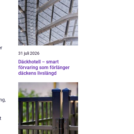
er
31 juli 2026
Däckhotell – smart
förvaring som förlänger
däckens livslängd
ng,
t