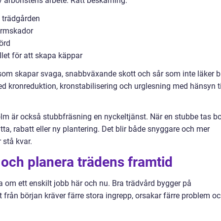
 arboristens arbete. Rätt beskärning:
 i trädgården
tormskador
körd
llet för att skapa käppar
, som skapar svaga, snabbväxande skott och sår som inte läker b
med kronreduktion, kronstabilisering och urglesning med hänsyn ti
m är också stubbfräsning en nyckeltjänst. När en stubbe tas bo
a, rabatt eller ny plantering. Det blir både snyggare och mer
 stå kvar.
st och planera trädens framtid
ra om ett enskilt jobb här och nu. Bra trädvård bygger på
t från början kräver färre stora ingrepp, orsakar färre problem o