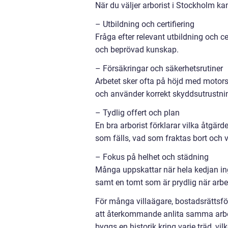
När du väljer arborist i Stockholm ka
– Utbildning och certifiering
Fråga efter relevant utbildning och cer
och beprövad kunskap.
– Försäkringar och säkerhetsrutiner
Arbetet sker ofta på höjd med motorså
och använder korrekt skyddsutrustni
– Tydlig offert och plan
En bra arborist förklarar vilka åtgär
som fälls, vad som fraktas bort och v
– Fokus på helhet och städning
Många uppskattar när hela kedjan ing
samt en tomt som är prydlig när arbete
För många villaägare, bostadsrättsfö
att återkommande anlita samma arbori
byggs en historik kring varje träd, vil