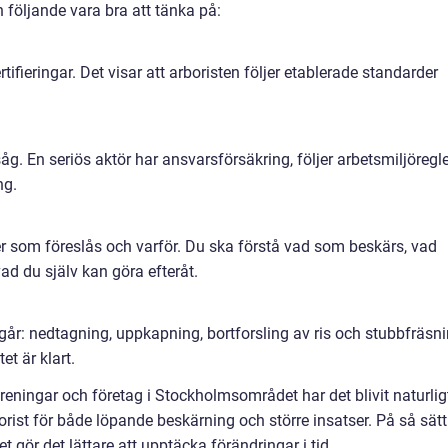
n följande vara bra att tänka på:
tifieringar. Det visar att arboristen följer etablerade standarder
g. En seriös aktör har ansvarsförsäkring, följer arbetsmiljöregl
ng.
der som föreslås och varför. Du ska förstå vad som beskärs, vad
ad du själv kan göra efteråt.
år: nedtagning, uppkapning, bortforsling av ris och stubbfräsni
t är klart.
reningar och företag i Stockholmsområdet har det blivit naturlig
st för både löpande beskärning och större insatser. På så sätt
ket gör det lättare att upptäcka förändringar i tid.