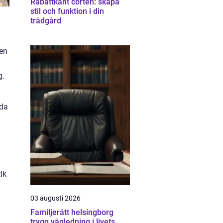
Rabattkant corten: skapa
stil och funktion i din
trädgård
 en
g.
rda
ik
03 augusti 2026
Familjerätt helsingborg
trygg vägledning i livets