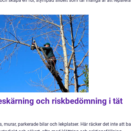
 och skapa en ful, stympad siluett som tar många år att reparera
beskärning och riskbedömning i tät
 murar, parkerade bilar och lekplatser. Här räcker det inte att b