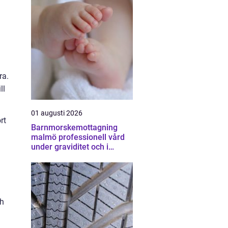
ra.
ll
01 augusti 2026
rt
Barnmorskemottagning
malmö professionell vård
under graviditet och i
vardagen
ch