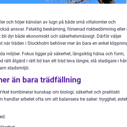
ler och höjer känslan av lugn på både små villatomter och
också ansvar. Felaktig beskärning, försenad riskbedömning eller
 bli dyr både ekonomiskt och säkerhetsmässigt. Därför väljer
ist när träden i Stockholm behöver mer än bara en enkel klippnin
da miljöer. Fokus ligger på säkerhet, långsiktig hälsa och form,
 rätt åtgärd i rätt tid kan ett träd leva längre, stå stadigare i hå
vsam stadsmiljö.
mer än bara trädfällning
. Yrket kombinerar kunskap om biologi, säkerhet och praktiskt
 handlar arbetet ofta om att balansera tre saker: trygghet, estet
ed: