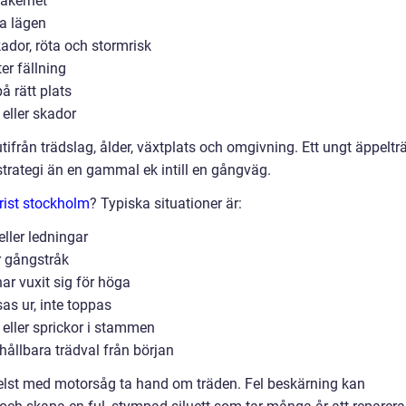
säkerhet
da lägen
ador, röta och stormrisk
er fällning
å rätt plats
 eller skador
 utifrån trädslag, ålder, växtplats och omgivning. Ett ungt äppeltr
strategi än en gammal ek intill en gångväg.
orist stockholm
? Typiska situationer är:
eller ledningar
er gångstråk
har vuxit sig för höga
as ur, inte toppas
eller sprickor i stammen
hållbara trädval från början
helst med motorsåg ta hand om träden. Fel beskärning kan