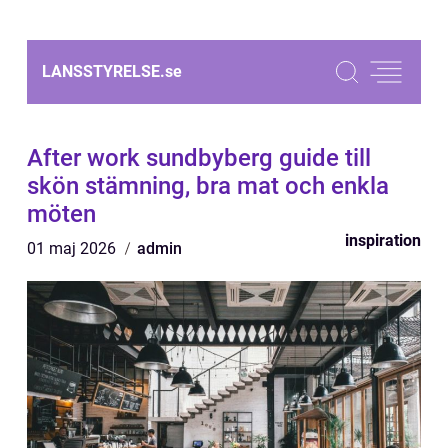
LANSSTYRELSE.
se
After work sundbyberg guide till
skön stämning, bra mat och enkla
möten
inspiration
01 maj 2026
admin