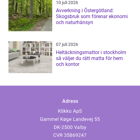
10 juli 2026
Avverkning i Östergötland:
Skogsbruk som förenar ekonomi
och naturhänsyn
07 juli 2026
Heltäckningsmattor i stockholm
så väljer du rätt matta för hem
och kontor
Adress