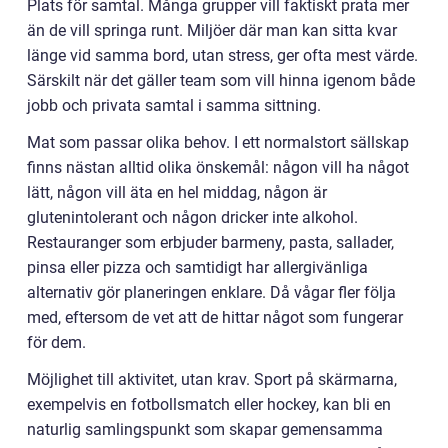
Plats för samtal. Många grupper vill faktiskt prata mer
än de vill springa runt. Miljöer där man kan sitta kvar
länge vid samma bord, utan stress, ger ofta mest värde.
Särskilt när det gäller team som vill hinna igenom både
jobb och privata samtal i samma sittning.
Mat som passar olika behov. I ett normalstort sällskap
finns nästan alltid olika önskemål: någon vill ha något
lätt, någon vill äta en hel middag, någon är
glutenintolerant och någon dricker inte alkohol.
Restauranger som erbjuder barmeny, pasta, sallader,
pinsa eller pizza och samtidigt har allergivänliga
alternativ gör planeringen enklare. Då vågar fler följa
med, eftersom de vet att de hittar något som fungerar
för dem.
Möjlighet till aktivitet, utan krav. Sport på skärmarna,
exempelvis en fotbollsmatch eller hockey, kan bli en
naturlig samlingspunkt som skapar gemensamma