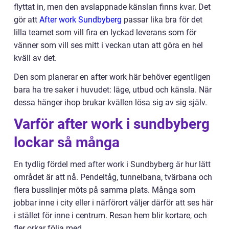
flyttat in, men den avslappnade känslan finns kvar. Det
gör att
After work Sundbyberg
passar lika bra för det
lilla teamet som vill fira en lyckad leverans som för
vänner som vill ses mitt i veckan utan att göra en hel
kväll av det.
Den som planerar en after work här behöver egentligen
bara ha tre saker i huvudet: läge, utbud och känsla. När
dessa hänger ihop brukar kvällen lösa sig av sig själv.
Varför after work i sundbyberg
lockar så många
En tydlig fördel med after work i Sundbyberg är hur lätt
området är att nå. Pendeltåg, tunnelbana, tvärbana och
flera busslinjer möts på samma plats. Många som
jobbar inne i city eller i närförort väljer därför att ses här
i stället för inne i centrum. Resan hem blir kortare, och
fler orkar följa med.