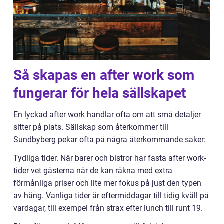
Så skapas en after work som
fungerar för hela sällskapet
En lyckad after work handlar ofta om att små detaljer
sitter på plats. Sällskap som återkommer till
Sundbyberg pekar ofta på några återkommande saker:
Tydliga tider. När barer och bistror har fasta after work-
tider vet gästerna när de kan räkna med extra
förmånliga priser och lite mer fokus på just den typen
av häng. Vanliga tider är eftermiddagar till tidig kväll på
vardagar, till exempel från strax efter lunch till runt 19.