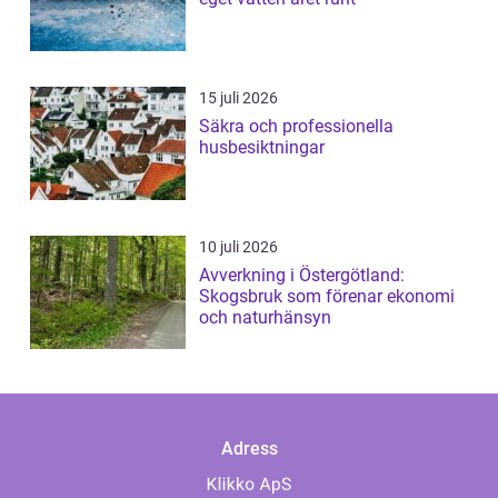
15 juli 2026
Säkra och professionella
husbesiktningar
10 juli 2026
Avverkning i Östergötland:
Skogsbruk som förenar ekonomi
och naturhänsyn
Adress