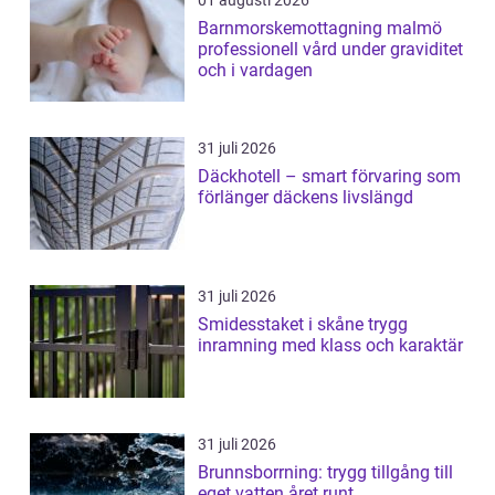
Barnmorskemottagning malmö
professionell vård under graviditet
och i vardagen
31 juli 2026
Däckhotell – smart förvaring som
förlänger däckens livslängd
31 juli 2026
Smidesstaket i skåne trygg
inramning med klass och karaktär
31 juli 2026
Brunnsborrning: trygg tillgång till
eget vatten året runt